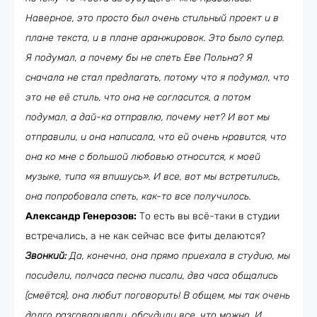
Наверное, это просто был очень стильный проект и в
плане текста, и в плане аранжировок. Это было супер.
Я подумал, а почему бы не спеть Еве Польна? Я
сначала не стал предлагать, потому что я подумал, что
это не её стиль, что она не согласится, а потом
подумал, а дай-ка отправлю, почему нет? И вот мы
отправили, и она написала, что ей очень нравится, что
она ко мне с большой любовью относится, к моей
музыке, типа «я впишусь». И все, вот мы встретились,
она попробовала спеть, как-то все получилось.
Александр Генерозов:
То есть вы всё-таки в студии
встречались, а не как сейчас все фиты делаются?
Звонкий:
Да, конечно, она прямо приехала в студию, мы
посидели, полчаса песню писали, два часа общались
(смеётся), она любит поговорить! В общем, мы так очень
долго разговаривали, обсудили все, что можно. И