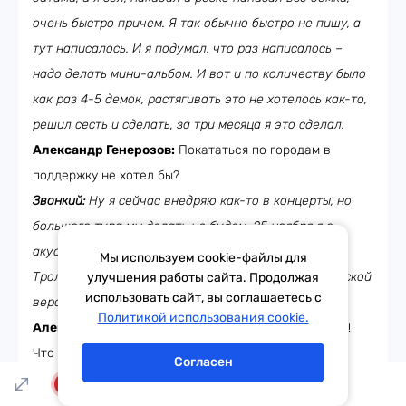
очень быстро причем. Я так обычно быстро не пишу, а
тут написалось. И я подумал, что раз написалось –
надо делать мини-альбом. И вот и по количеству было
как раз 4-5 демок, растягивать это не хотелось как-то,
решил сесть и сделать, за три месяца я это сделал.
Александр Генерозов:
Покататься по городам в
поддержку не хотел бы?
Звонкий:
Ну я сейчас внедряю как-то в концерты, но
большого тура мы делать не будем, 25 ноября я с
акустическим концертом буду в Москве, в Мумий
Мы используем cookie-файлы для
Тролль баре, и там я хочу всё это спеть в акустической
улучшения работы сайта. Продолжая
использовать сайт, вы соглашаетесь с
версии, весь этот ЕР и всё это сыграть, вот так.
Тема дня
Гороскоп
Политикой использования cookie.
Александр Генерозов:
О, это крутая будет история!
Что ж, Андрей, спасибо тебе огромное за отличную
Согласен
музыку и классный разговор, всегда рады тебе, и до
LIVE
встречи на Живом Завтраке!