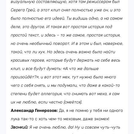
визуальную составляющую, хотя там режиссером был
Серега Грей, а этот клип снял полностью уже он, и это
было полностью его идеей. Ты видишь одно, а на самом
деле, это другое. И такая вот простая история под
простой текст, и здесь – то же самое, простая история,
но очень необычный поворот. И в этом и был, наверное,
такой, что ли хук. Но здесь очень важно было найти
красивых героев, которые будут держать на себе весь
клип, и все будут думать: «А что же дальше
произойдёт?», и вот этот мех, тут нужно было много
чего с себя снять, и мы подумали, что даже в какой-то
степени будет аллегория, что снимать вот меха, я сам
их не люблю, если честно (смеётся).
Александр Генерозов:
Да, я не помню у тебя ни одного
лука так-то с хоть чем-то меховым, даже экомех!
Звонкий:
Я не очень люблю, да! Ну и совсем чуть-чуть