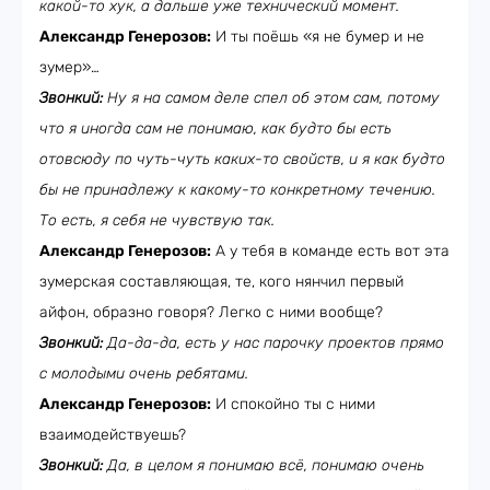
какой-то хук, а дальше уже технический момент.
Александр Генерозов:
И ты поёшь «я не бумер и не
зумер»…
Звонкий:
Ну я на самом деле спел об этом сам, потому
что я иногда сам не понимаю, как будто бы есть
отовсюду по чуть-чуть каких-то свойств, и я как будто
бы не принадлежу к какому-то конкретному течению.
То есть, я себя не чувствую так.
Александр Генерозов:
А у тебя в команде есть вот эта
зумерская составляющая, те, кого нянчил первый
айфон, образно говоря? Легко с ними вообще?
Звонкий:
Да-да-да, есть у нас парочку проектов прямо
с молодыми очень ребятами.
Александр Генерозов:
И спокойно ты с ними
взаимодействуешь?
Звонкий:
Да, в целом я понимаю всё, понимаю очень