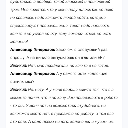
аудиторию, а вообще, такой классный и прикольный
трек. Мне кажется, что у меня получилось бы, но пока
не срослось, надо каких-то людей найти, которые
спродюсируют произношение, текст надо написать,
как-то я не успел на эту тему заморочиться, но есть
желание!
Александр Генерозов:
Засечем, в следующий раз
спрошу! А на виниле выпускаешь синглы или ЕР?
Звонкий:
Нет, мне предлагали, но как-то я не готов.
Александр Генерозов:
А у самого есть коллекция
винильчика?
Звонкий:
Не, нету. А у меня вообще как-то так, что я в
моменте понял, что я не хочу дом привязывать к работе
что ли… У меня нет ни компьютера студийного, ни
какого-то места нет, я приезжаю на работу, и там всё
это есть. А дома прямо ничего, колоночка и музончик.