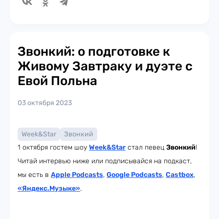
Звонкий: о подготовке к
Живому Завтраку и дуэте с
Евой Польна
03 октября 2023
Week&Star
Звонкий
1 октября гостем шоу
Week
&Star
стал певец
Звонкий
!
Читай интервью ниже или подписывайся на подкаст,
мы есть в
Apple Podcasts
,
Google Podcasts
,
Castbox
,
«Яндекс.Музыке»
.