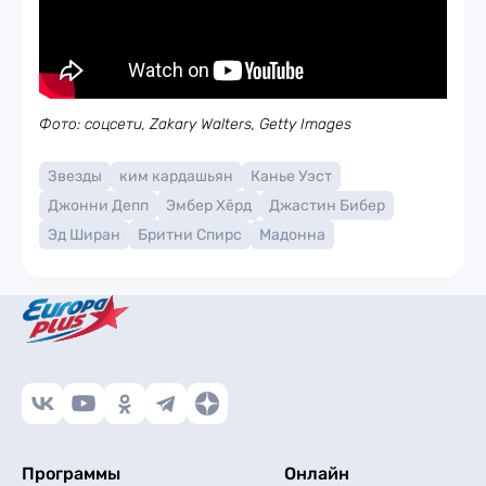
Фото: соцсети, Zakary Walters, Getty Images
Звезды
ким кардашьян
Канье Уэст
Джонни Депп
Эмбер Хёрд
Джастин Бибер
Эд Ширан
Бритни Спирс
Мадонна
Программы
Онлайн