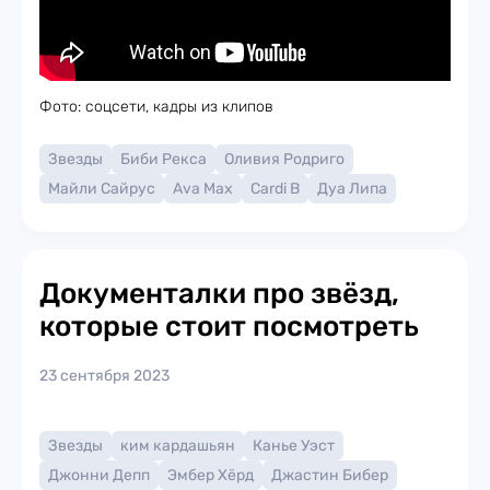
Фото: соцсети, кадры из клипов
Звезды
Биби Рекса
Оливия Родриго
Майли Сайрус
Ava Max
Cardi B
Дуа Липа
Документалки про звёзд,
которые стоит посмотреть
23 сентября 2023
Звезды
ким кардашьян
Канье Уэст
Джонни Депп
Эмбер Хёрд
Джастин Бибер