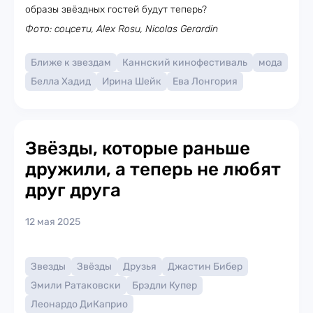
образы звёздных гостей будут теперь?
Фото: соцсети, Alex Rosu, Nicolas Gerardin
Ближе к звездам
Каннский кинофестиваль
мода
Белла Хадид
Ирина Шейк
Ева Лонгория
Звёзды, которые раньше
дружили, а теперь не любят
друг друга
12 мая 2025
Звезды
Звёзды
Друзья
Джастин Бибер
Эмили Ратаковски
Брэдли Купер
Леонардо ДиКаприо