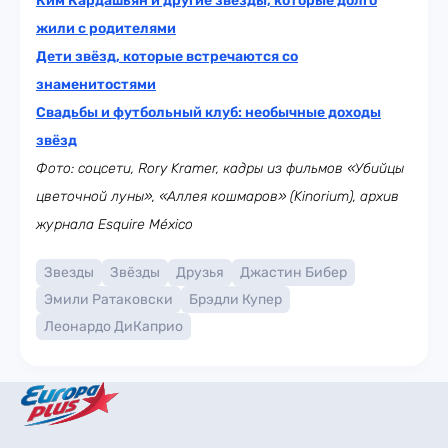
Ким Кардашьян и другие звёзды, которые долго
жили с родителями
Дети звёзд, которые встречаются со
знаменитостями
Свадьбы и футбольный клуб: необычные доходы
звёзд
Фото: соцсети, Rory Kramer, кадры из фильмов «Убийцы
цветочной луны», «Аллея кошмаров» (Kinorium), архив
журнала
Esquire México
Звезды
Звёзды
Друзья
Джастин Бибер
Эмили Ратаковски
Брэдли Купер
Леонардо ДиКаприо