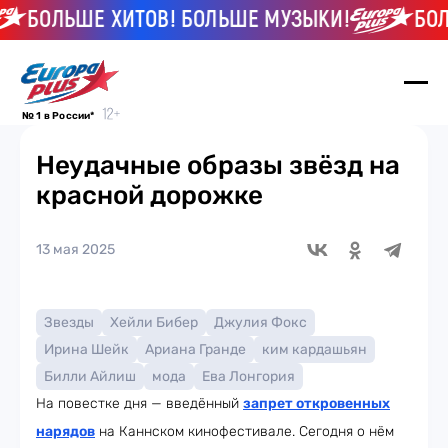
БОЛЬШЕ ХИТОВ! БОЛЬШЕ МУЗЫКИ!
БОЛЬШ
№ 1 в России*
Неудачные образы звёзд на
красной дорожке
13 мая 2025
Звезды
Хейли Бибер
Джулия Фокс
Ирина Шейк
Ариана Гранде
ким кардашьян
Билли Айлиш
мода
Ева Лонгория
На повестке дня — введённый
запрет откровенных
нарядов
на Каннском кинофестивале. Сегодня о нём