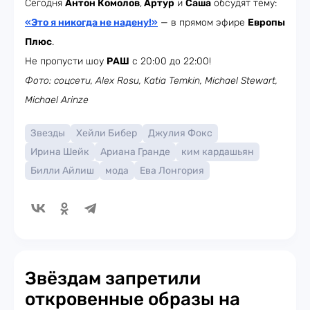
Сегодня
Антон Комолов
,
Артур
и
Саша
обсудят тему:
«Это я никогда не надену!»
— в прямом эфире
Европы
Плюс
.
Не пропусти шоу
РАШ
с 20:00 до 22:00!
Фото: соцсети, Alex Rosu, Katia Temkin, Michael Stewart,
Michael Arinze
Звезды
Хейли Бибер
Джулия Фокс
Ирина Шейк
Ариана Гранде
ким кардашьян
Билли Айлиш
мода
Ева Лонгория
Звёздам запретили
откровенные образы на