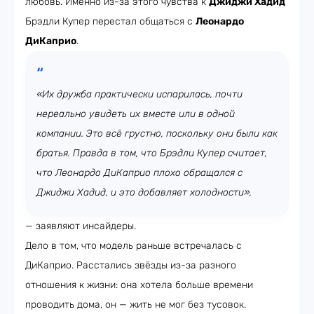
любовь. Именно из-за этого чувства к
Джиджи Хадид
Брэдли Купер перестал общаться с
Леонардо
ДиКаприо
.
«Их дружба практически испарилась, почти
нереально увидеть их вместе или в одной
компании. Это всё грустно, поскольку они были как
братья. Правда в том, что Брэдли Купер считает,
что Леонардо ДиКаприо плохо обращался с
Джиджи Хадид, и это добавляет холодности»,
— заявляют инсайдеры.
Дело в том, что модель раньше встречалась с
ДиКаприо. Расстались звёзды из-за разного
отношения к жизни: она хотела больше времени
проводить дома, он — жить не мог без тусовок.