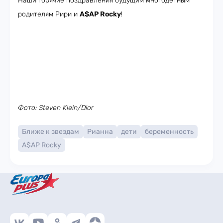
Наши горячие поздравления будущим многодетным
родителям Рири и
A$AP Rocky
!
Фото: Steven Klein/Dior
Ближе к звездам
Рианна
дети
беременность
A$AP Rocky