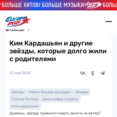
ЛЬШЕ ХИТОВ! БОЛЬШЕ МУЗЫКИ!
БОЛЬШЕ 
№ 1 в России*
Ким Кардашьян и другие
звёзды, которые долго жили
с родителями
07 мая 2025
Звезды
Майкл Бакари Джордан
Зендея
Тэйлор Лотнер
дженнифер лоуренс
ким кардашьян
Думаешь, звёзды привыкли кидать деньги на ветер?