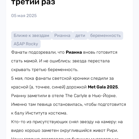
третий раз
05 мая 2025
Ближе к звездам
Рианна
дети
беременность
A$AP Rocky
Фанаты подозревали, что
Рианна
вновь готовится
стать мамой. И не ошиблись: звезда перестала
скрывать третью беременность.
5 мая, пока фанаты светской хроники следили за
красной (а, точнее, синей) дорожкой
Met Gala 2025
,
Рианну заметили в отеле The Carlyle в Нью-Йорке.
Именно там певица остановилась, чтобы подготовится
к балу Института костюма.
Кто-то из присутствующих снял звезду на камеру: на
видео хорошо заметен округлившийся живот Рири.