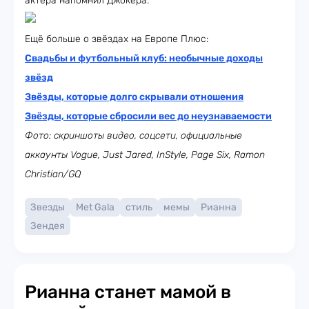
актёра напомнил Джокера.
Ещё больше о звёздах на Европе Плюс:
Свадьбы и футбольный клуб: необычные доходы
звёзд
Звёзды, которые долго скрывали отношения
Звёзды, которые сбросили вес до неузнаваемости
Фото: скриншоты видео, соцсети, официальные
аккаунты Vogue, Just Jared, InStyle, Page Six,
Ramon
Christian/GQ
Звезды
Met Gala
стиль
мемы
Рианна
Зендея
Рианна станет мамой в