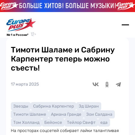
БОЛЬШЕ ХИТОВ! БОЛЬШЕ МУЗЫКИ!
Б
№ 1 в России*
Тимоти Шаламе и Сабрину
Карпентер теперь можно
съесть!
17 марта 2025
Звезды
Сабрина Карпентер
Эд Ширан
Тимоти Шаламе
Ариана Гранде
Зои Салдана
Том Холланд
Бейонсе
Тейлор Свифт
еда
На просторах соцсетей собирает лайки талантливая