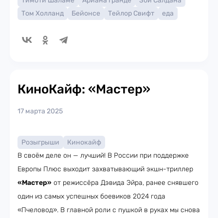
Тимоти Шаламе
Ариана Гранде
Зои Салдана
Том Холланд
Бейонсе
Тейлор Свифт
еда
КиноКайф: «Мастер»
17 марта 2025
Розыгрыши
Кинокайф
В своём деле он — лучший! В России при поддержке
Европы Плюс выходит захватывающий экшн-триллер
«Мастер»
от режиссёра Дэвида Эйра, ранее снявшего
один из самых успешных боевиков 2024 года
«Пчеловод». В главной роли с пушкой в руках мы снова