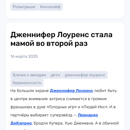
Розыгрыши
Кинокайф
Дженнифер Лоуренс стала
мамой во второй раз
16 марта 2025
Ближе к звездам
дети
дженнифер лоуренс
беременность
На большом экране
Дженнифер Лоуренс
любит быть
в центре внимания: актриса снимается в громких
франшизах в духе «Голодных игр» и «Людей Икс». И в
партнёры выбирает суперзвёзд —
Леонардо
ДиКаприо
, Брэдли Купера, Хью Джекмана. А в обычной