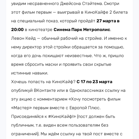
увидим несравненного Джейсона Стэйтема.
Смотри
этот фильм первым — выигрывай в КиноКайфе 2 билета
на специальный показ, который пройдёт
27 марта в
20:00
в кинотеатре
Синема Парк Метрополис
.
Левон Кейд — обычный рабочий на стройке. И именно к
нему директор этой стройки обращается за помощью,
когда его дочь похищают неизвестные. Что ж, пришло
время сбросить маски и проявить свои скрытые
истинные навыки.
Хочешь попасть на КиноКайф?
С 17 по 23 марта
опубликуй ВКонтакте или в Одноклассниках ссылку на
эту акцию с комментарием «Хочу посмотреть фильм
«Мастер» первым вместе с Европой Плюс.
Присоединяйся к #КиноКайф!» (пост должен быть
публичным, т.е. виден всем пользователям без
ограничений). Мы ждём ссылку на твой пост вместе с