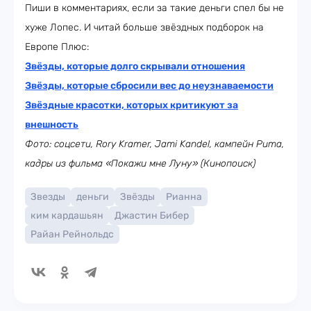
Пиши в комментариях, если за такие деньги спел бы не
хуже Лопес. И читай больше звёздных подборок на
Европе Плюс:
Звёзды, которые долго скрывали отношения
Звёзды, которые сбросили вес до неузнаваемости
Звёздные красотки, которых критикуют за
внешность
Фото: соцсети, Rory Kramer, Jami Kandel, кампейн Puma,
кадры из фильма «Покажи мне Луну» (Кинопоиск)
Звезды
деньги
Звёзды
Рианна
ким кардашьян
Джастин Бибер
Райан Рейнольдс