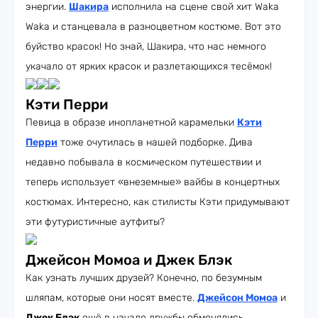
энергии.
Шакира
исполнила на сцене свой хит Waka
Waka и станцевала в разноцветном костюме. Вот это
буйство красок! Но знай, Шакира, что нас немного
укачало от ярких красок и разлетающихся тесёмок!
Кэти Перри
Певица в образе инопланетной карамельки
Кэти
Перри
тоже очутилась в нашей подборке. Дива
недавно побывала в космическом путешествии и
теперь использует «внеземные» вайбы в концертных
костюмах. Интересно, как стилисты Кэти придумывают
эти футуристичные аутфиты?
Джейсон Момоа и Джек Блэк
Как узнать лучших друзей? Конечно, по безумным
шляпам, которые они носят вместе.
Джейсон Момоа
и
Джек Блэк
ещё в начале дружбы обменялись