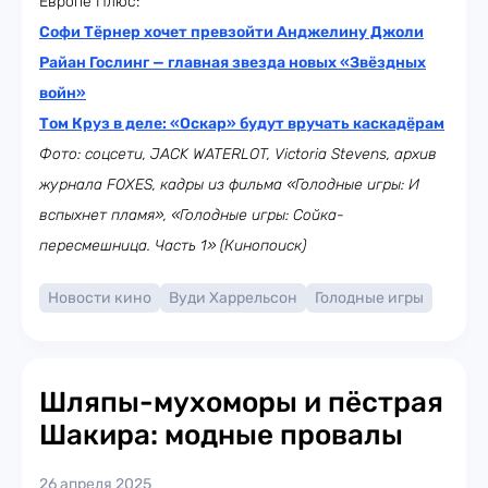
Европе Плюс:
Софи Тёрнер хочет превзойти Анджелину Джоли
Райан Гослинг — главная звезда новых «Звёздных
войн»
Том Круз в деле: «Оскар» будут вручать каскадёрам
Фото: соцсети, JACK WATERLOT, Victoria Stevens, архив
журнала FOXES, кадры из фильма «Голодные игры: И
вспыхнет пламя», «Голодные игры: Сойка-
пересмешница. Часть 1» (Кинопоиск)
Новости кино
Вуди Харрельсон
Голодные игры
Шляпы-мухоморы и пёстрая
Шакира: модные провалы
26 апреля 2025