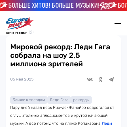
БОЛЬШЕ ХИТОВ! БОЛЬШЕ МУЗЫКИ!
БОЛЬШ
№ 1 в России*
Мировой рекорд: Леди Гага
собрала на шоу 2,5
миллиона зрителей
05 мая 2025
Ближе к звездам
Леди Гага
рекорды
Пару дней назад весь Рио-де-Жанейро содрогался от
оглушительных аплодисментов и крутой качающей
музыки. А всё потому, что на пляже Копакабана
Леди