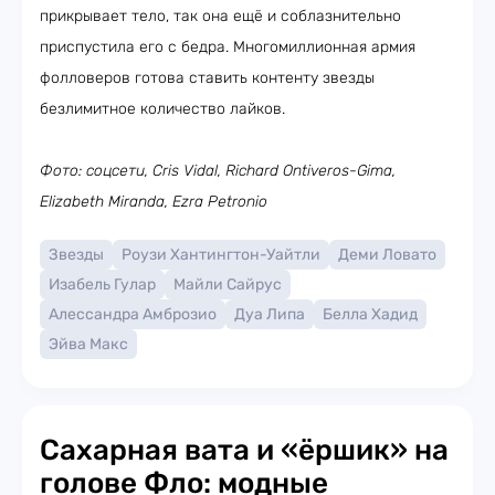
прикрывает тело, так она ещё и соблазнительно
приспустила его с бедра. Многомиллионная армия
фолловеров готова ставить контенту звезды
безлимитное количество лайков.
Фото: соцсети, Cris Vidal, Richard Ontiveros-Gima,
Elizabeth Miranda, Ezra Petronio
Звезды
Роузи Хантингтон-Уайтли
Деми Ловато
Изабель Гулар
Майли Сайрус
Алессандра Амброзио
Дуа Липа
Белла Хадид
Эйва Макс
Сахарная вата и «ёршик» на
голове Фло: модные