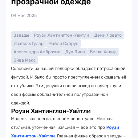
прозрачной одежде
04 мая 2025
Звезды
Роузи Хантингтон-Уайтли
Деми Ловато
Изабель Гулар
Майли Сайрус
Алессандра Амброзио
Дуа Липа
Белла Хадид
Эйва Макс
Селебрити из нашей подборки обладают потрясающей
фигурой. И было бы просто преступлением скрывать её
от публики! Эти девушки нашли выход и подчеркнули
свои формы соблазнительной полупрозрачной
одеждой.
Роузи Хантинглон-Уайтли
Модель, как всегда, в своём репертуаре! Нежная,
стильная, утончённая, изящная — всё это про
Роузи
Хантингтон-Уайтли
. Главная фишка образов звезды —