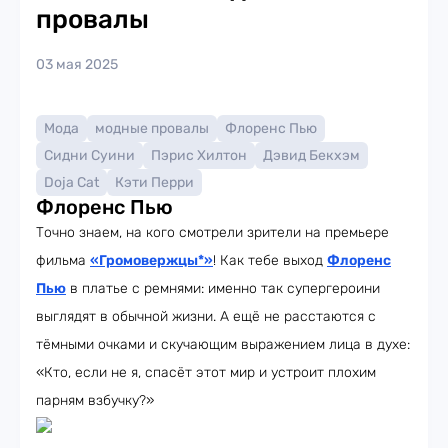
провалы
03 мая 2025
Мода
модные провалы
Флоренс Пью
Сидни Суини
Пэрис Хилтон
Дэвид Бекхэм
Doja Cat
Кэти Перри
Флоренс Пью
Точно знаем, на кого смотрели зрители на премьере
фильма
«Громовержцы*»
! Как тебе выход
Флоренс
Пью
в платье с ремнями: именно так супергероини
выглядят в обычной жизни. А ещё не расстаются с
тёмными очками и скучающим выражением лица в духе:
«Кто, если не я, спасёт этот мир и устроит плохим
парням взбучку?»