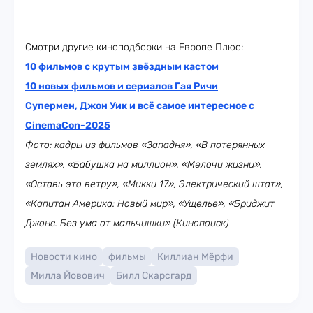
Смотри другие киноподборки на Европе Плюс:
10 фильмов с крутым звёздным кастом
10 новых фильмов и сериалов Гая Ричи
Супермен, Джон Уик и всё самое интересное с
CinemaCon-2025
Фото: кадры из фильмов «Западня», «В потерянных
землях», «Бабушка на миллион», «Мелочи жизни»,
«Оставь это ветру», «Микки 17», Электрический штат»,
«Капитан Америка: Новый мир», «Ущелье», «Бриджит
Джонс. Без ума от мальчишки» (Кинопоиск)
Новости кино
фильмы
Киллиан Мёрфи
Милла Йовович
Билл Скарсгард