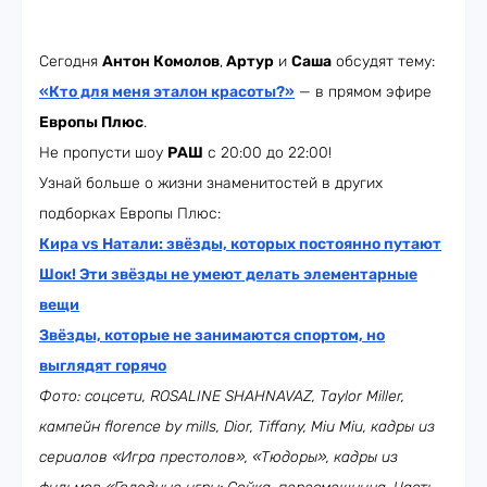
Сегодня
Антон Комолов
,
Артур
и
Саша
обсудят тему:
«Кто для меня эталон красоты?»
— в прямом эфире
Европы Плюс
.
Не пропусти шоу
РАШ
с 20:00 до 22:00!
Узнай больше о жизни знаменитостей в других
подборках Европы Плюс:
Кира vs Натали: звёзды, которых постоянно путают
Шок! Эти звёзды не умеют делать элементарные
вещи
Звёзды, которые не занимаются спортом, но
выглядят горячо
Фото: соцсети, ROSALINE SHAHNAVAZ, Taylor Miller,
кампейн florence by mills, Dior, Tiffany, Miu Miu, кадры из
сериалов «Игра престолов», «Тюдоры», кадры из