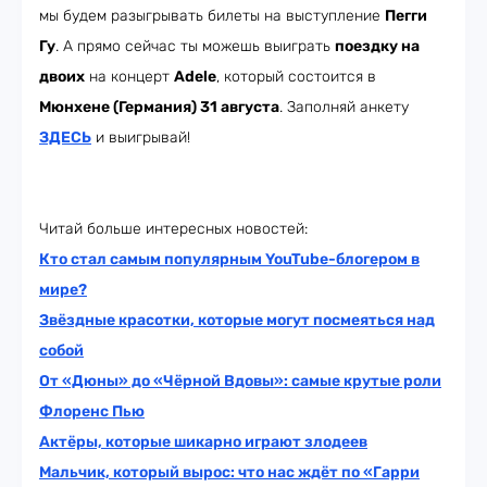
мы будем разыгрывать билеты на выступление
Пегги
Гу
. А прямо сейчас ты можешь выиграть
поездку на
двоих
на концерт
Adele
, который состоится в
Мюнхене (Германия) 31 августа
. Заполняй анкету
ЗДЕСЬ
и выигрывай!
Читай больше интересных новостей:
Кто стал самым популярным YouTube-блогером в
мире?
Звёздные красотки, которые могут посмеяться над
собой
От «Дюны» до «Чёрной Вдовы»: самые крутые роли
Флоренс Пью
Актёры, которые шикарно играют злодеев
Мальчик, который вырос: что нас ждёт по «Гарри