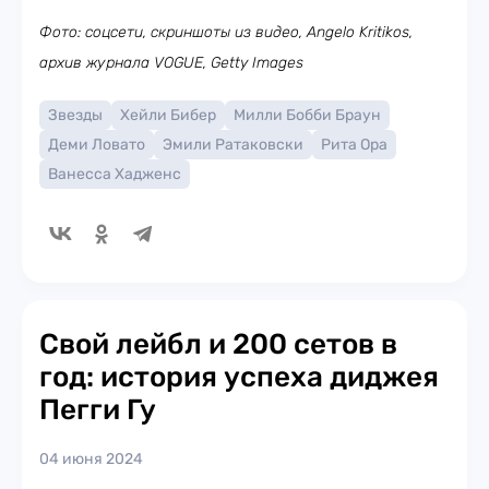
Фото: соцсети, скриншоты из видео, Angelo Kritikos,
архив журнала VOGUE, Getty Images
Звезды
Хейли Бибер
Милли Бобби Браун
Деми Ловато
Эмили Ратаковски
Рита Ора
Ванесса Хадженс
Свой лейбл и 200 сетов в
год: история успеха диджея
Пегги Гу
04 июня 2024