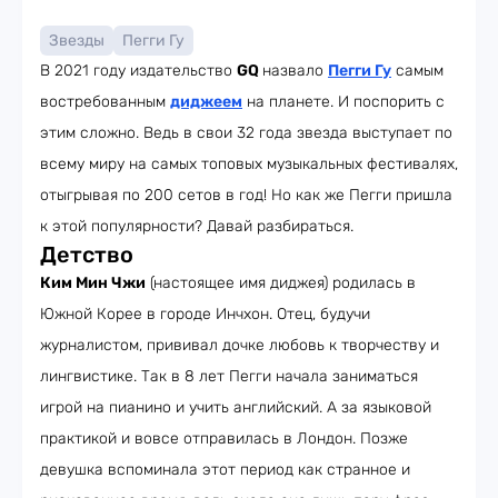
Звезды
Пегги Гу
В 2021 году издательство
GQ
назвало
Пегги Гу
самым
востребованным
диджеем
на планете. И поспорить с
этим сложно. Ведь в свои 32 года звезда выступает по
всему миру на самых топовых музыкальных фестивалях,
отыгрывая по 200 сетов в год! Но как же Пегги пришла
к этой популярности? Давай разбираться.
Детство
Ким Мин Чжи
(настоящее имя диджея) родилась в
Южной Корее в городе Инчхон. Отец, будучи
журналистом, прививал дочке любовь к творчеству и
лингвистике. Так в 8 лет Пегги начала заниматься
игрой на пианино и учить английский. А за языковой
практикой и вовсе отправилась в Лондон. Позже
девушка вспоминала этот период как странное и