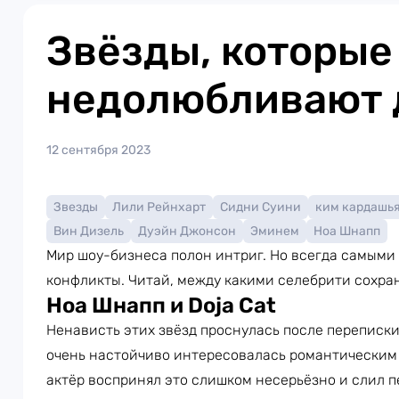
Звёзды, которые
недолюбливают д
12 сентября 2023
Звезды
Лили Рейнхарт
Сидни Суини
ким кардашь
Вин Дизель
Дуэйн Джонсон
Эминем
Ноа Шнапп
Мир шоу-бизнеса полон интриг. Но всегда самыми
конфликты. Читай, между какими селебрити сохр
Ноа Шнапп и Doja Cat
Ненависть этих звёзд проснулась после переписки 
очень настойчиво интересовалась романтическим
актёр воспринял это слишком несерьёзно и слил п