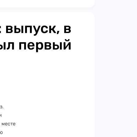
: выпуск, в
был первый
з.
и
 месте
ию