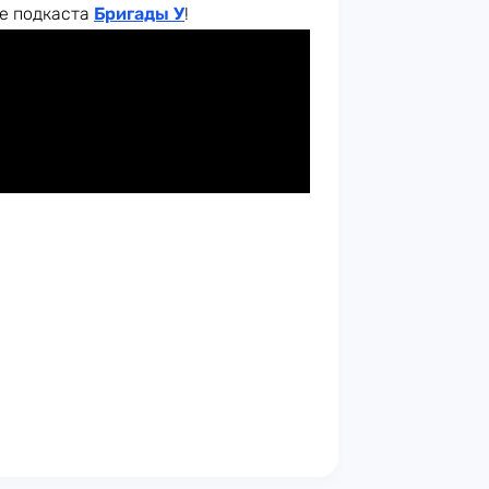
ке подкаста
Бригады У
!