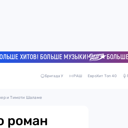
Е ХИТОВ! БОЛЬШЕ МУЗЫКИ!
БОЛЬШЕ ХИТ
Бригада У
РАШ
ЕвроХит Топ 40
нер и Тимоти Шаламе
о роман