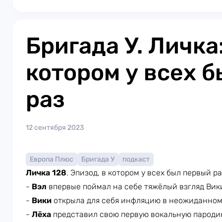
Бригада У. Личка
котором у всех 
раз
12 сентября 2023
Европа Плюс
Бригада У
подкаст
Личка 128
. Эпизод, в котором у всех был первый ра
-
Вэл
впервые поймал на себе тяжёлый взгляд Вик
-
Вики
открыла для себя инфляцию в неожиданном
-
Лёха
представил свою первую вокальную парод