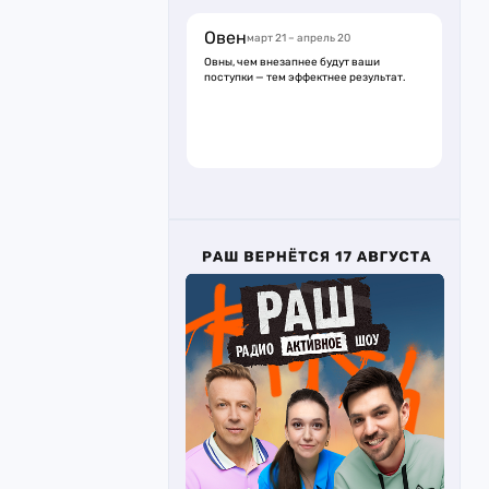
Овен
март 21 – апрель 20
Овны, чем внезапнее будут ваши
поступки — тем эффектнее результат.