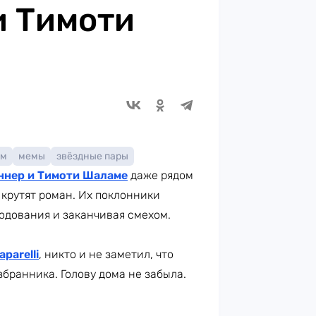
и Тимоти
ем
мемы
звёздные пары
ннер и Тимоти Шаламе
даже рядом
 крутят роман. Их поклонники
годования и заканчивая смехом.
aparelli
, никто и не заметил, что
бранника. Голову дома не забыла.