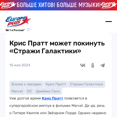
БОЛЬШЕ ХИТОВ! БОЛЬШЕ МУЗЫКИ!
Б
№ 1 в России*
Крис Пратт может покинуть
«Стражи Галактики»
15 мая 2024
Ближе к звездам
Крис Пратт
Стражи Галактики
Marvel
DC
Джеймс Ганн
Уже долгое время
Крис Пратт
появляется в
супергеройском амплуа в фильмах Marvel. Да-да, речь
о Питере Квилле или Звёздном Лорде. Однако недавно