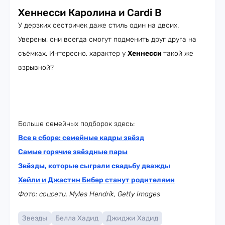
Хеннесси Каролина и Cardi B
У дерзких сестричек даже стиль один на двоих.
Уверены, они всегда смогут подменить друг друга на
съёмках. Интересно, характер у
Хеннесси
такой же
взрывной?
Больше семейных подборок здесь:
Все в сборе: семейные кадры звёзд
Самые горячие звёздные пары
Звёзды, которые сыграли свадьбу дважды
Хейли и Джастин Бибер станут родителями
Фото: соцсети, Myles Hendrik, Getty Images
Звезды
Белла Хадид
Джиджи Хадид