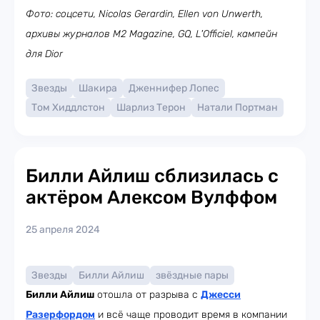
Фото: соцсети, Nicolas Gerardin, Ellen von Unwerth,
архивы журналов M2 Magazine, GQ, L'Officiel, кампейн
для Dior
Звезды
Шакира
Дженнифер Лопес
Том Хиддлстон
Шарлиз Терон
Натали Портман
Билли Айлиш сблизилась с
актёром Алексом Вулффом
25 апреля 2024
Звезды
Билли Айлиш
звёздные пары
Билли Айлиш
отошла от разрыва с
Джесси
Разерфордом
и всё чаще проводит время в компании