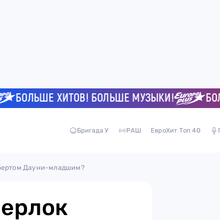
БОЛЬШЕ ХИТОВ! БОЛЬШЕ МУЗЫКИ!
БОЛЬШ
Бригада У
РАШ
ЕвроХит Топ 40
обертом Дауни-младшим?
Шерлок