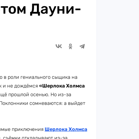
ртом Дауни-
о в роли гениального сыщика на
ак и не дождёмся
«Шерлока Холмса
ещё прошлой осенью. Но из-за
 Поклонники сомневаются: а выйдет
бимые приключения
Шерлока Холмса
и, съёмки откладывают из-за