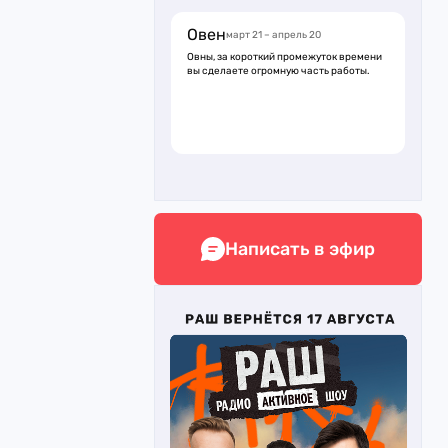
Овен
март 21 – апрель 20
Овны, за короткий промежуток времени
вы сделаете огромную часть работы.
Написать в эфир