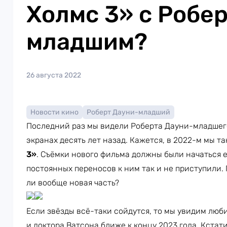
Холмс 3» с Робе
младшим?
26 августа 2022
Новости кино
Роберт Дауни-младший
Последний раз мы видели Роберта Дауни-младшег
экранах десять лет назад. Кажется, в 2022-м мы т
3»
. Съёмки нового фильма должны были начаться 
постоянных переносов к ним так и не приступили.
ли вообще новая часть?
Если звёзды всё-таки сойдутся, то мы увидим лю
и доктора Ватсона ближе к концу 2023 года. Кстат