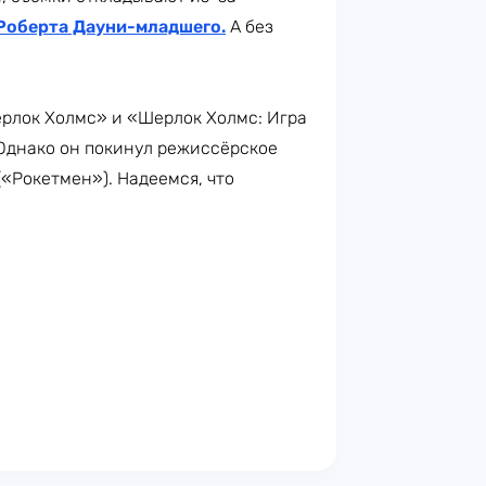
Роберта Дауни-младшего
.
А без
ерлок Холмс» и «Шерлок Холмс: Игра
 Однако он покинул режиссёрское
(«Рокетмен»). Надеемся, что