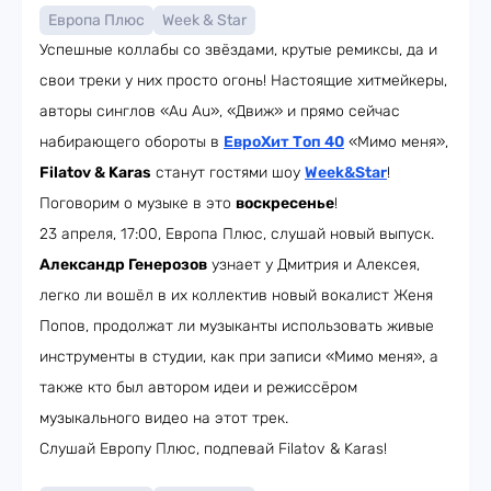
Европа Плюс
Week & Star
Успешные коллабы со звёздами, крутые ремиксы, да и
свои треки у них просто огонь! Настоящие хитмейкеры,
авторы синглов «Au Au», «Движ» и прямо сейчас
набирающего обороты в
ЕвроХит Топ 40
«Мимо меня»,
Filatov & Karas
станут гостями шоу
Week&Star
!
Поговорим о музыке в это
воскресенье
!
23 апреля, 17:00, Европа Плюс, слушай новый выпуск.
Александр Генерозов
узнает у Дмитрия и Алексея,
легко ли вошёл в их коллектив новый вокалист Женя
Попов, продолжат ли музыканты использовать живые
инструменты в студии, как при записи «Мимо меня», а
также кто был автором идеи и режиссёром
музыкального видео на этот трек.
Слушай Европу Плюс, подпевай Filatov & Karas!