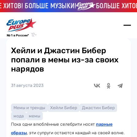
ИТОВ! БОЛЬШЕ МУЗЫКИ!
БОЛЬШЕ ХИТОВ! 
№ 1 в России*
Хейли и Джастин Бибер
попали в мемы из-за своих
нарядов
31 августа 2023
Мемы и тренды
Хейли Бибер
Джастин Бибер
мода
мемы
Пока одни влюблённые селебрити носят
парные
образы
, эти супруги остаются каждый на своей волне.