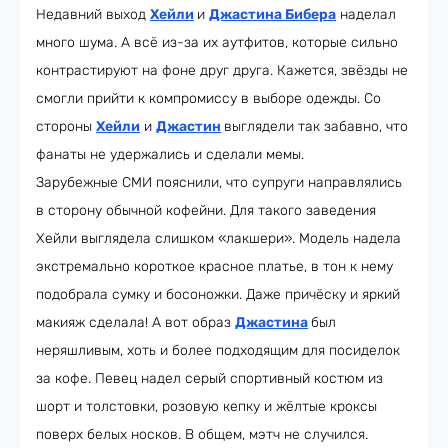
Недавний выход
Хейли
и
Джастина Бибера
наделал
много шума. А всё из-за их аутфитов, которые сильно
контрастируют на фоне друг друга. Кажется, звёзды не
смогли прийти к компромиссу в выборе одежды. Со
стороны
Хейли
и
Джастин
выглядели так забавно, что
фанаты не удержались и сделали мемы.
Зарубежные СМИ пояснили, что супруги направлялись
в сторону обычной кофейни. Для такого заведения
Хейли выглядела слишком «лакшери». Модель надела
экстремально короткое красное платье, в тон к нему
подобрала сумку и босоножки. Даже причёску и яркий
макияж сделала! А вот образ
Джастина
был
неряшливым, хоть и более подходящим для посиделок
за кофе. Певец надел серый спортивный костюм из
шорт и толстовки, розовую кепку и жёлтые кроксы
поверх белых носков. В общем, мэтч не случился.