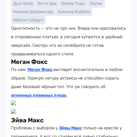
Дуа Липа
Рита Ора
Белла Торн
Холзи
Николь Шерзингер
Камила Кабейо
Майли Сайрус
Однотипность — это не про них. Вчера они красовались
в откровенных платьях, а сегодня кутаются в удобный
оверсайз. Смотри, кто из селебрити не готов
придерживаться одного стиля.
Меган Фокс
По нам,
Меган Фокс
выглядит восхитительно в любом
образе. Горячую натуру актрисы не способен скрыть
даже базовый чёрный топ. Что уж говорить об
огненных пляжных луках
.
Эйва Макс
Проблемы с выбором у
Эйвы Макс
только на кресле у
парикмахера. А вот со стилем всё давно стабильно: