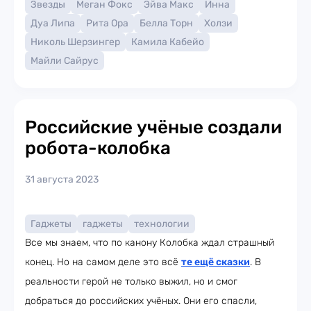
Звезды
Меган Фокс
Эйва Макс
Инна
Дуа Липа
Рита Ора
Белла Торн
Холзи
Николь Шерзингер
Камила Кабейо
Майли Сайрус
Российские учёные создали
робота-колобка
31 августа 2023
Гаджеты
гаджеты
технологии
Все мы знаем, что по канону Колобка ждал страшный
конец. Но на самом деле это всё
те ещё сказки
. В
реальности герой не только выжил, но и смог
добраться до российских учёных. Они его спасли,