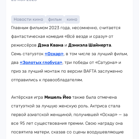
Новости кино
фильм
кино
Главным фильмом 2023 года, несомненно, считается
фантастическая комедия «Всё везде и сразу» от
режиссёров
Дэна Квана
и
Дэниэла Шайнерта
.
Семь статуэток
«Оскар»
, в том числе за лучший фильм,
два
«Золотых глобуса»
, три победы от «Сатурна» и
приз за лучший монтаж по версии BAFTA заслуженно
отправились к правообладателям.
Актёрская игра
Мишель Йео
также была отмечена
статуэткой за лучшую женскую роль. Актриса стала
первой азиатской женщиной, получившей «Оскар» — за
все 95 лет существования премии. Свою награду она
посвятила матери, сказав со сцены воодушевляющие