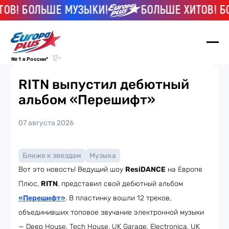
ОВ! БОЛЬШЕ МУЗЫКИ!
БОЛЬШЕ ХИТОВ! БО
№ 1 в России*
RITN выпустил дебютный
альбом «Перешифт»
07 августа 2026
Ближе к звездам
Музыка
Вот это новость! Ведущий шоу
ResiDANCE
на Европе
Плюс,
RITN
, представил свой дебютный альбом
«Перешифт»
. В пластинку вошли 12 треков,
объединивших топовое звучание электронной музыки
— Deep House, Tech House, UK Garage, Electronica, UK