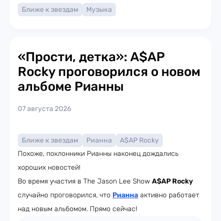
Ближе к звездам
Музыка
«Прости, детка»: A$AP
Rocky проговорился о новом
альбоме Рианны
07 августа 2026
Ближе к звездам
Рианна
A$AP Rocky
Похоже, поклонники Рианны наконец дождались
хороших новостей!
Во время участия в The Jason Lee Show
A$AP Rocky
случайно проговорился, что
Рианна
активно работает
над новым альбомом. Прямо сейчас!