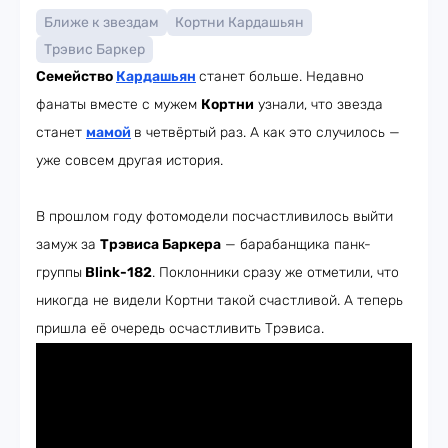
Ближе к звездам
Кортни Кардашьян
Трэвис Баркер
Семейство
Кардашьян
станет больше. Недавно
фанаты вместе с мужем
Кортни
узнали, что звезда
станет
мамой
в четвёртый раз. А как это случилось —
уже совсем другая история.
В прошлом году фотомодели посчастливилось выйти
замуж за
Трэвиса Баркера
— барабанщика панк-
группы
Blink-182
. Поклонники сразу же отметили, что
никогда не видели Кортни такой счастливой. А теперь
пришла её очередь осчастливить Трэвиса.