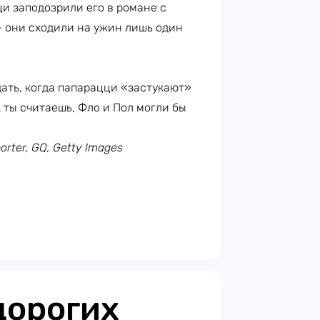
ци заподозрили его в романе с
— они сходили на ужин лишь один
дать, когда папарацци «застукают»
 ты считаешь, Фло и Пол могли бы
orter, GQ, Getty Images
дорогих