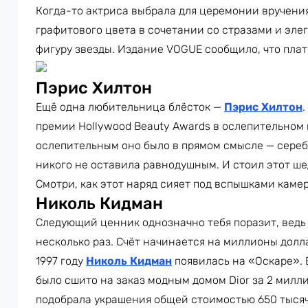
Когда-то актриса выбрала для церемонии вручения 
графитового цвета в сочетании со стразами и эле
фигуру звезды. Издание VOGUE сообщило, что плат
Пэрис Хилтон
Ещё одна любительница блёсток —
Пэрис Хилтон
.
премии Hollywood Beauty Awards в ослепительном п
ослепительным оно было в прямом смысле — сереб
никого не оставила равнодушным. И стоил этот ше
Смотри, как этот наряд сияет под вспышками камер
Николь Кидман
Следующий ценник однозначно тебя поразит, ведь
несколько раз. Счёт начинается на миллионы долл
1997 году
Николь Кидман
появилась на «Оскаре». Е
было сшито на заказ модным домом Dior за 2 милл
подобрала украшения общей стоимостью 650 тысяч