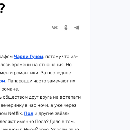
?
графом
Чарли Гучем
, потому что из-
алось времени на отношения. Но
емен и романтики. За последнее
ом
. Папарацци часто замечают их
 романе.
 обществом друг друга на афтепати
вечеринку в час ночи, а уже через
ом Netflix.
Пол
и другие звёзды
деляют именно Пола? Дело в том,
а ужином в Нью-Йорке. Звёзды явно