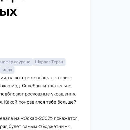
ных
нифер лоуренс
Шарлиз Терон
мода
ия, на которых звёзды не только
показ мод. Селебрити тщательно
и подбирают роскошные украшения.
я. Какой понравился тебе больше?
адевала на «Оскар-2007» покажется
наряд будет самым «бюджетным».