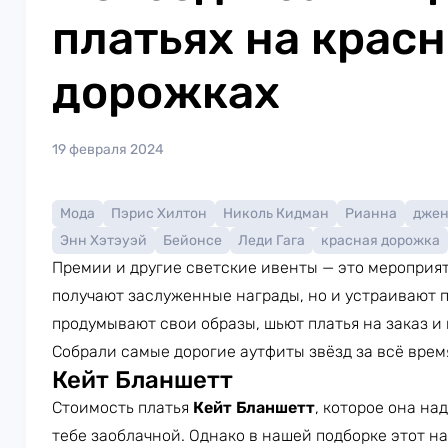
платьях на крас
дорожках
19 февраля 2024
Мода
Пэрис Хилтон
Николь Кидман
Рианна
джен
Энн Хэтэуэй
Бейонсе
Леди Гага
красная дорожка
Премии и другие светские ивенты — это мероприят
получают заслуженные награды, но и устраивают 
продумывают свои образы, шьют платья на заказ 
Собрали самые дорогие аутфиты звёзд за всё врем
Кейт Бланшетт
Стоимость платья
Кейт Бланшетт
, которое она н
тебе заоблачной. Однако в нашей подборке этот 