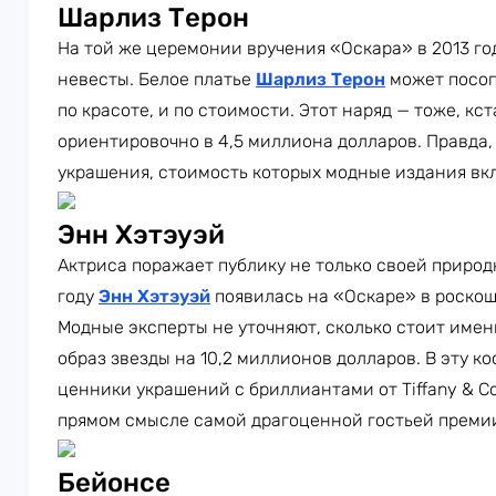
Шарлиз Терон
На той же церемонии вручения «Оскара» в 2013 го
невесты. Белое платье
Шарлиз Терон
может посоп
по красоте, и по стоимости. Этот наряд — тоже, кст
ориентировочно в 4,5 миллиона долларов. Правда
украшения, стоимость которых модные издания вк
Энн Хэтэуэй
Актриса поражает публику не только своей природн
году
Энн Хэтэуэй
появилась на «Оскаре» в роскошн
Модные эксперты не уточняют, сколько стоит имен
образ звезды на 10,2 миллионов долларов. В эту 
ценники украшений с бриллиантами от Tiffany & Co.
прямом смысле самой драгоценной гостьей преми
Бейонсе