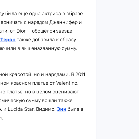
ду была ещё одна актриса в образе
ерничать с нарядом Дженнифер и
ати, от Dior — обошёлся звезде
,
Терон
также добавила к образу
лючили в вышеназванную сумму.
ой красотой, но и нарядами. В 2011
ом красном платье от Valentino.
но платье, но в целом оценивают
космическую сумму вошли также
 и Lucida Star. Видимо,
Энн
была в
и.