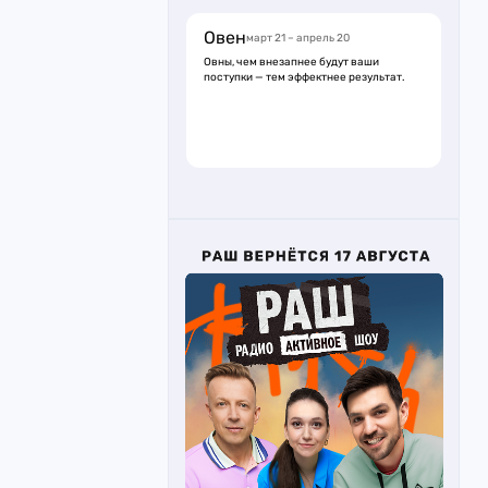
Овен
март 21 – апрель 20
Овны, чем внезапнее будут ваши
поступки — тем эффектнее результат.