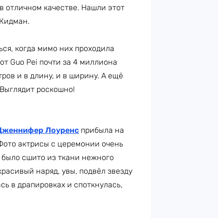
 в отличном качестве. Нашли этот
 Кидман.
ться, когда мимо них проходила
от Guo Pei почти за 4 миллиона
ров и в длину, и в ширину. А ещё
Выглядит роскошно!
Дженнифер Лоуренс
прибыла на
 Фото актрисы с церемонии очень
л было сшито из ткани нежного
красивый наряд, увы, подвёл звезду
сь в драпировках и споткнулась,