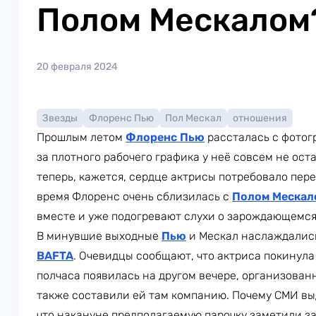
Полом Мескалом
20 февраля 2024
Звезды
Флоренс Пью
Пол Мескал
отношения
Прошлым летом
Флоренс Пью
рассталась с фото
за плотного рабочего графика у неё совсем не ост
теперь, кажется, сердце актрисы потребовало пер
время Флоренс очень сблизилась с
Полом Мескал
вместе и уже подогревают слухи о зарождающемся
В минувшие выходные
Пью
и Мескал наслаждались
BAFTA
. Очевидцы сообщают, что актриса покинула 
полчаса появилась на другом вечере, организованн
также составили ей там компанию. Почему СМИ вы
что накануне предполагаемую парочку заметили з