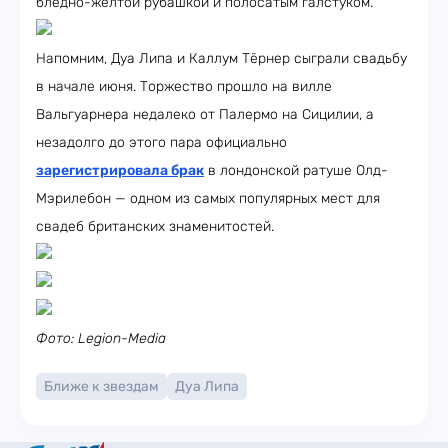
бледно-жёлтой рубашкой и полосатым галстуком.
Напомним, Дуа Липа и Каллум Тёрнер сыграли свадьбу
в начале июня. Торжество прошло на вилле
Вальгуарнера недалеко от Палермо на Сицилии, а
незадолго до этого пара официально
зарегистрировала брак
в лондонской ратуше Олд-
Мэрилебон — одном из самых популярных мест для
свадеб британских знаменитостей.
Фото: Legion-Media
Ближе к звездам
Дуа Липа