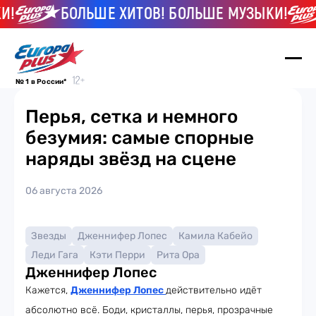
И!
БОЛЬШЕ ХИТОВ! БОЛЬШЕ МУЗЫКИ!
№ 1 в России*
Перья, сетка и немного
безумия: самые спорные
наряды звёзд на сцене
06 августа 2026
Звезды
Дженнифер Лопес
Камила Кабейо
Леди Гага
Кэти Перри
Рита Ора
Дженнифер Лопес
Кажется,
Дженнифер Лопес
действительно идёт
абсолютно всё. Боди, кристаллы, перья, прозрачные