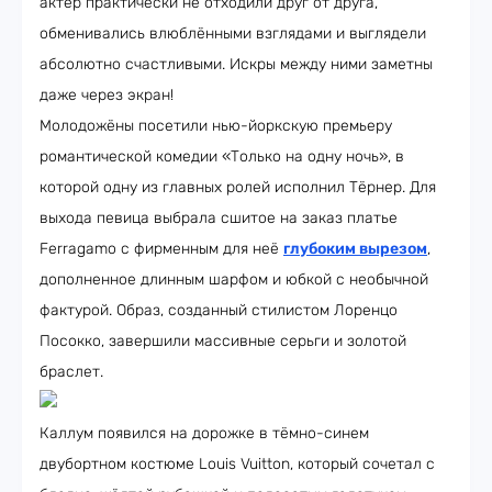
актёр практически не отходили друг от друга,
обменивались влюблёнными взглядами и выглядели
абсолютно счастливыми. Искры между ними заметны
даже через экран!
Молодожёны посетили нью-йоркскую премьеру
романтической комедии «Только на одну ночь», в
которой одну из главных ролей исполнил Тёрнер. Для
выхода певица выбрала сшитое на заказ платье
Ferragamo с фирменным для неё
глубоким вырезом
,
дополненное длинным шарфом и юбкой с необычной
фактурой. Образ, созданный стилистом Лоренцо
Посокко, завершили массивные серьги и золотой
браслет.
Каллум появился на дорожке в тёмно-синем
двубортном костюме Louis Vuitton, который сочетал с