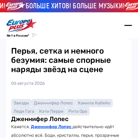
!
БОЛЬШЕ ХИТОВ! БОЛЬШЕ МУЗЫКИ!
№ 1 в России*
Перья, сетка и немного
безумия: самые спорные
наряды звёзд на сцене
06 августа 2026
Звезды
Дженнифер Лопес
Камила Кабейо
Леди Гага
Кэти Перри
Рита Ора
Дженнифер Лопес
Кажется,
Дженнифер Лопес
действительно идёт
абсолютно всё. Боди, кристаллы, перья, прозрачные