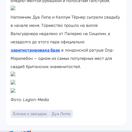
бледно-жёлтой рубашкой и полосатым галстуком.
Напомним, Дуа Липа и Каллум Тёрнер сыграли свадьбу
в начале июня. Торжество прошло на вилле
Вальгуарнера недалеко от Палермо на Сицилии, а
незадолго до этого пара официально
зарегистрировала брак
в лондонской ратуше Олд-
Мэрилебон — одном из самых популярных мест для
свадеб британских знаменитостей.
Фото: Legion-Media
Ближе к звездам
Дуа Липа