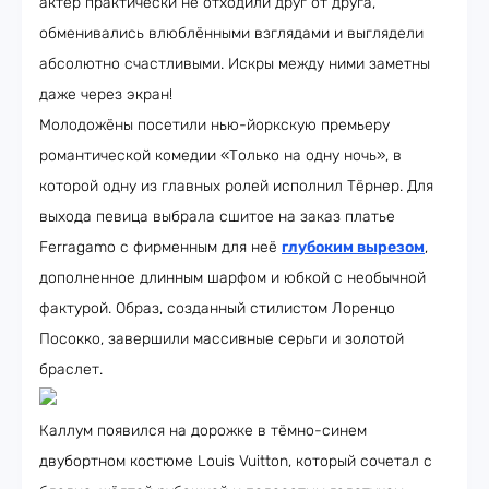
актёр практически не отходили друг от друга,
обменивались влюблёнными взглядами и выглядели
абсолютно счастливыми. Искры между ними заметны
даже через экран!
Молодожёны посетили нью-йоркскую премьеру
романтической комедии «Только на одну ночь», в
которой одну из главных ролей исполнил Тёрнер. Для
выхода певица выбрала сшитое на заказ платье
Ferragamo с фирменным для неё
глубоким вырезом
,
дополненное длинным шарфом и юбкой с необычной
фактурой. Образ, созданный стилистом Лоренцо
Посокко, завершили массивные серьги и золотой
браслет.
Каллум появился на дорожке в тёмно-синем
двубортном костюме Louis Vuitton, который сочетал с