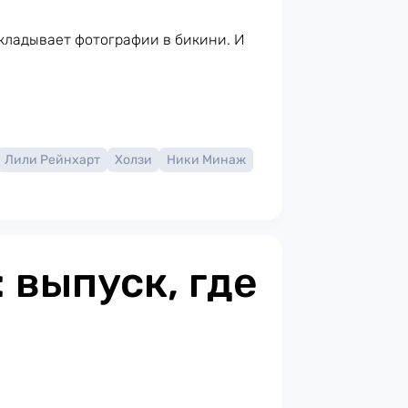
кладывает фотографии в бикини. И
Лили Рейнхарт
Холзи
Ники Минаж
: выпуск, где
и