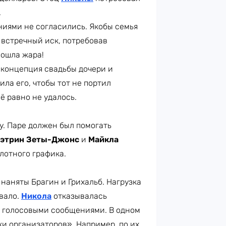
.
ниями не согласились. Якобы семья
 встречный иск, потребовав
Пошла жара!
 концепция свадьбы дочери и
ла его, чтобы тот не портил
ё равно не удалось.
у. Паре должен был помогать
этрин Зеты-Джонс
и
Майкла
плотного графика.
 наняты Брагин и Грихальб. Нагрузка
евало.
Никола
отказывалась
о голосовыми сообщениями. В одном
ки организаторов». Например, по их