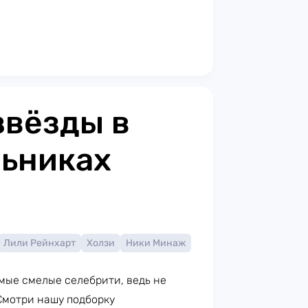
 звёзды в
льниках
Лили Рейнхарт
Холзи
Ники Минаж
мые смелые селебрити, ведь не
Смотри нашу подборку