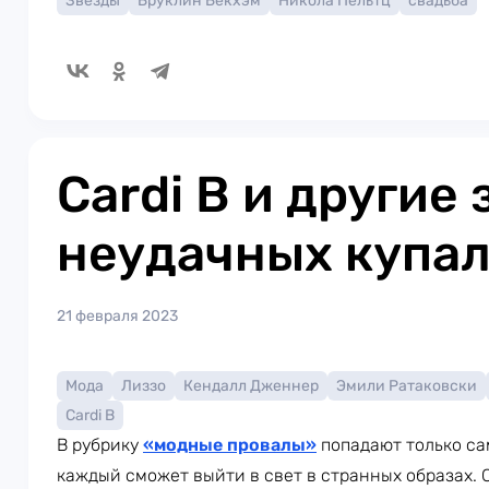
Звезды
Бруклин Бекхэм
Никола Пельтц
свадьба
Cardi B и другие
неудачных купа
21 февраля 2023
Мода
Лиззо
Кендалл Дженнер
Эмили Ратаковски
Cardi B
В рубрику
«
модные провалы»
попадают только са
каждый сможет выйти в свет в странных образах. 