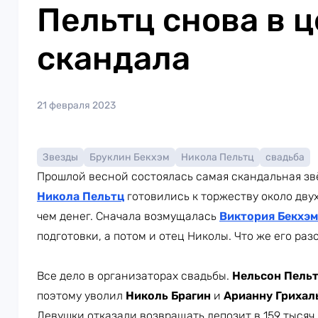
Пельтц снова в 
скандала
21 февраля 2023
Звезды
Бруклин Бекхэм
Никола Пельтц
свадьба
Прошлой весной состоялась самая скандальная зв
Никола Пельтц
готовились к торжеству около дву
чем денег. Сначала возмущалась
Виктория Бекхэм
подготовки, а потом и отец Николы. Что же его раз
Все дело в организаторах свадьбы.
Нельсон Пель
поэтому уволил
Николь Брагин
и
Арианну Грихал
Девушки отказали возвращать депозит в 159 тысяч