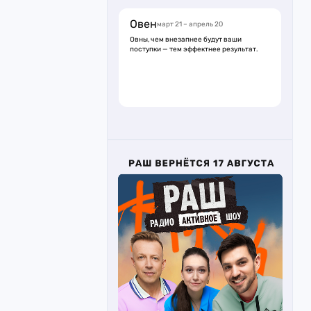
Овен
март 21 – апрель 20
Овны, чем внезапнее будут ваши
поступки — тем эффектнее результат.