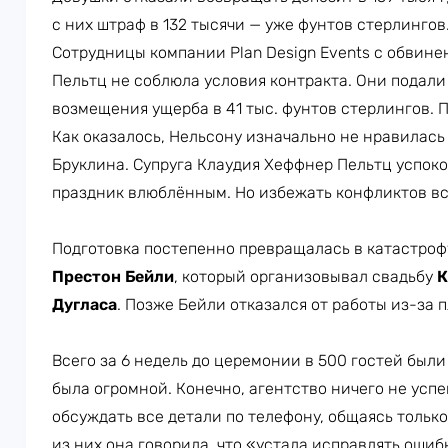
с них штраф в 132 тысячи — уже фунтов стерлингов
Сотрудницы компании Plan Design Events с обвине
Пельтц не соблюла условия контракта. Они подали
возмещения ущерба в 41 тыс. фунтов стерлингов. 
Как оказалось, Нельсону изначально не нравилась
Бруклина. Супруга Клаудия Хеффнер Пельтц успокои
праздник влюблённым. Но избежать конфликтов вс
Подготовка постепенно превращалась в катастроф
Престон Бейли
, который организовывал свадьбу
К
Дугласа
. Позже Бейли отказался от работы из-за 
Всего за 6 недель до церемонии в 500 гостей были
была огромной. Конечно, агентство ничего не усп
обсуждать все детали по телефону, общаясь тольк
из них она говорила, что «устала исправлять ошиб