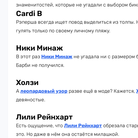
знаменитостей, которые не угадали с выбором бик
Cardi B
Рэперша всегда ищет повод выделиться из толпы. 
гулять только по своему личному пляжу.
Ники Минаж
В этот раз
Ники Минаж
не угадала ни с размером 
Барби не получился.
Холзи
А
леопардовый узор
разве ещё в моде? Кажется,
девяностые.
Лили Рейнхарт
Есть ощущение, что
Лили Рейнхарт
обрезала стар
это. Но даже в нём она остаётся милашкой.