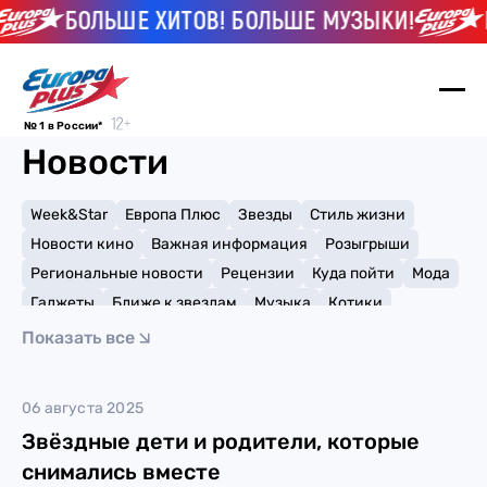
БОЛЬШЕ ХИТОВ! БОЛЬШЕ МУЗЫКИ!
№ 1 в России*
Новости
Week&Star
Европа Плюс
Звезды
Стиль жизни
Новости кино
Важная информация
Розыгрыши
Региональные новости
Рецензии
Куда пойти
Мода
Гаджеты
Ближе к звездам
Музыка
Котики
Мемы и тренды
Факты и списки
Премии
Показать все
Путешествия
Рейтинги
Игры
Ленни Кравиц
06 августа 2025
Звёздные дети и родители, которые
снимались вместе