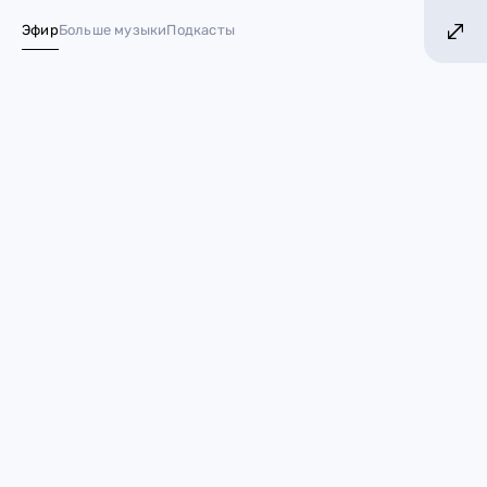
Е МУЗЫКИ!
БОЛЬШЕ ХИТОВ! БОЛЬШЕ МУЗ
Эфир
Больше музыки
Подкасты
№ 1 в России*
«Вонка» и не только: 7
громких фильмов с Тимоти
Шаламе
27 декабря 2023
Новости кино
Тимоти Шаламе
кино
фильмы
фильм
Послужной список
Тимоти Шаламе
насчитывает не
один десяток популярнейших проектов, а ленты с ним