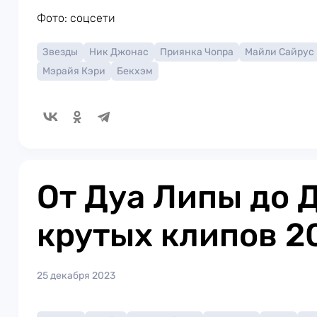
Фото: соцсети
Звезды
Ник Джонас
Приянка Чопра
Майли Сайрус
Мэрайя Кэри
Бекхэм
От Дуа Липы до Д
крутых клипов 2
25 декабря 2023