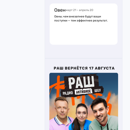
Овен
март 21 – апрель 20
Овны, чем внезапнее будут ваши
поступки — тем эффектнее результат.