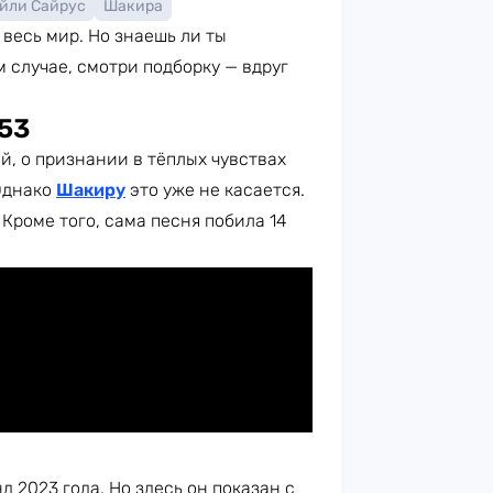
йли Сайрус
Шакира
 весь мир. Но знаешь ли ты
 случае, смотри подборку — вдруг
#53
й, о признании в тёплых чувствах
 Однако
Шакиру
это уже не касается.
Кроме того, сама песня побила 14
д 2023 года. Но здесь он показан с