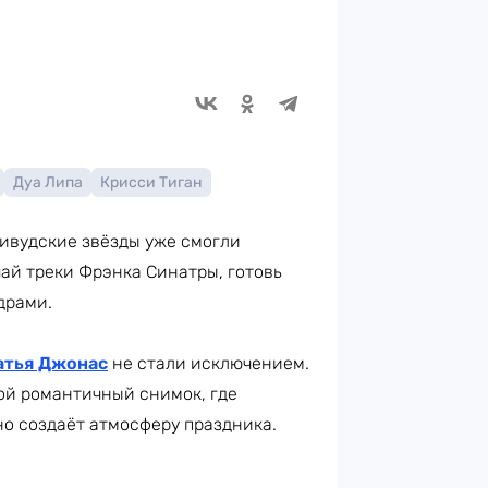
Дуа Липа
Крисси Тиган
ливудские звёзды уже смогли
чай треки Фрэнка Синатры, готовь
драми.
атья Джонас
не стали исключением.
кой романтичный снимок, где
о создаёт атмосферу праздника.