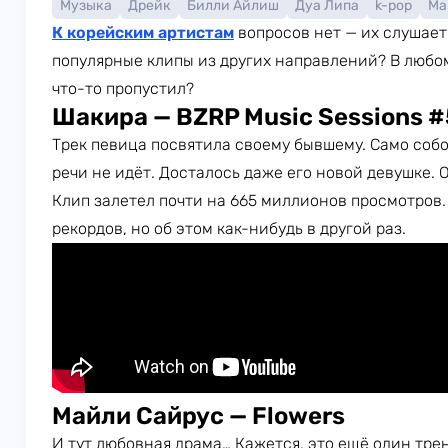
Музыка
Дрейк
Билли Айлиш
Дуа Липа
k-pop
Ма
К корейским артистам
вопросов нет — их слушает
популярные клипы из других направлений? В любом
что-то пропустил?
Шакира — BZRP Music Sessions 
Трек певица посвятила своему бывшему. Само собо
речи не идёт. Досталось даже его новой девушке.
Клип залетел почти на 665 миллионов просмотров. 
рекордов, но об этом как-нибудь в другой раз.
Майли Сайрус — Flowers
И тут любовная драма… Кажется, это ещё один трен