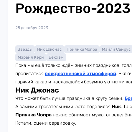
Рождество-2023
25 декабря 2023
Звезды
Ник Джонас
Приянка Чопра
Майли Сайрус
Мэрайя Кэри
Бекхэм
Пока мы ещё только ждём зимних праздников, гол
пропитаться
рождественской атмосферой
. Вклю
горячий какао и наслаждайся безумно уютными ка
Ник Джонас
Что может быть лучше праздника в кругу семьи.
Бр
А самыми трогательными фото поделился
Ник
. Та
Приянка Чопра
нежно обнимает мужа, определённ
Кстати, оцени сервировку.