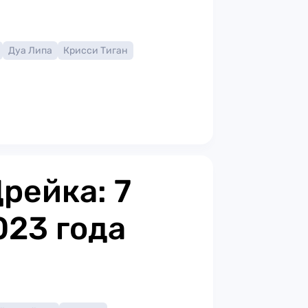
Дуа Липа
Крисси Тиган
рейка: 7
023 года