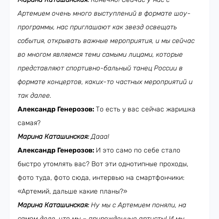
Артемием очень много выступлений в формате шоу-
программы, нас приглашают как звезд освещать
события, открывать важные мероприятия, и мы сейчас
во многом являемся теми самыми лицами, которые
представляют спортивно-бальный танец России в
формате концертов, каких-то частных мероприятий и
так далее.
Александр Генерозов:
То есть у вас сейчас жаришка
самая?
Марина Каташинская:
Дааа!
Александр Генерозов:
И это само по себе стало
быстро утомлять вас? Вот эти однотипные проходы,
фото туда, фото сюда, интервью на смартфончики:
«Артемий, дальше какие планы?»
Марина Каташинская:
Ну мы с Артемием поняли, на
самом деле, что мы – прирожденные артисты! И мы