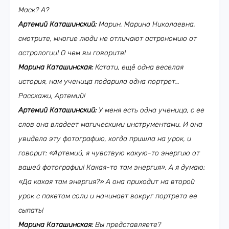
Маск? А?
Артемий Каташинский:
Марин, Марина Николаевна,
смотрите, многие люди не отличают астрономию от
астрологии! О чем вы говорите!
Марина Каташинская:
Кстати, ещё одна веселая
история, нам ученица подарила одна портрет…
Расскажи, Артемий!
Артемий Каташинский:
У меня есть одна ученица, с ее
слов она владеет магическими инструментами. И она
увидела эту фотографию, когда пришла на урок, и
говорит: «Артемий, я чувствую какую-то энергию от
вашей фотографии! Какая-то там энергия». А я думаю:
«Да какая там энергия?» А она приходит на второй
урок с пакетом соли и начинает вокруг портрета ее
сыпать!
Марина Каташинская:
Вы представляете?