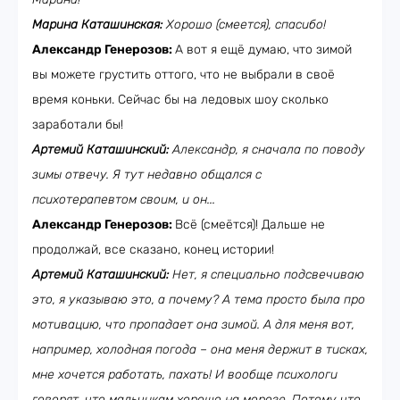
Марина Каташинская:
Хорошо (смеется), спасибо!
Александр Генерозов:
А вот я ещё думаю, что зимой
вы можете грустить оттого, что не выбрали в своё
время коньки. Сейчас бы на ледовых шоу сколько
заработали бы!
Артемий Каташинский:
Александр, я сначала по поводу
зимы отвечу. Я тут недавно общался с
психотерапевтом своим, и он...
Александр Генерозов:
Всё (смеётся)! Дальше не
продолжай, все сказано, конец истории!
Артемий Каташинский:
Нет, я специально подсвечиваю
это, я указываю это, а почему? А тема просто была про
мотивацию, что пропадает она зимой. А для меня вот,
например, холодная погода – она меня держит в тисках,
мне хочется работать, пахать! И вообще психологи
говорят, что мальчикам хорошо на морозе. Потому что