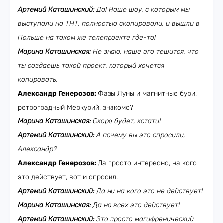
Артемий Каташинский:
Да! Наше шоу, с которым мы
выступали на ТНТ, полностью скопировали, и вышли в
Польше на таком же телепроекте где-то!
Марина Каташинская:
Не знаю, наше эго тешится, что
ты создаешь такой проект, который хочется
копировать.
Александр Генерозов:
Фазы Луны и магнитные бури,
ретроградный Меркурий, знакомо?
Марина Каташинская:
Скоро будет, кстати!
Артемий Каташинский:
А почему вы это спросили,
Александр?
Александр Генерозов:
Да просто интересно, на кого
это действует, вот и спросил.
Артемий Каташинский:
Да ни на кого это не действует!
Марина Каташинская:
Да на всех это действует!
Артемий Каташинский:
Это просто магифренический