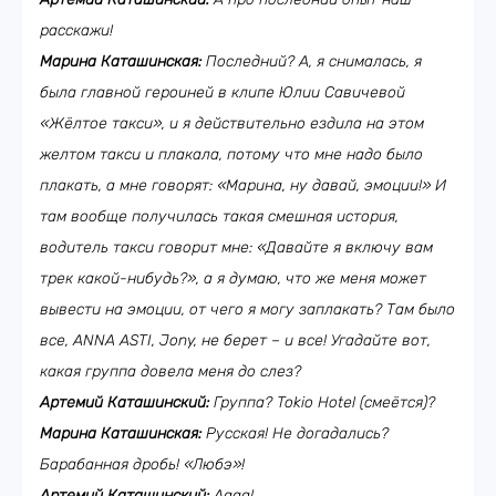
расскажи!
Марина Каташинская:
Последний? А, я снималась, я
была главной героиней в клипе Юлии Савичевой
«Жёлтое такси», и я действительно ездила на этом
желтом такси и плакала, потому что мне надо было
плакать, а мне говорят: «Марина, ну давай, эмоции!» И
там вообще получилась такая смешная история,
водитель такси говорит мне: «Давайте я включу вам
трек какой-нибудь?», а я думаю, что же меня может
вывести на эмоции, от чего я могу заплакать? Там было
все,
ANNA
ASTI
, Jony, не берет – и все! Угадайте вот,
какая группа довела меня
до слез?
Артемий Каташинский:
Группа? Tokio Hotel (смеётся)?
Марина Каташинская:
Русская! Не догадались?
Барабанная дробь! «Любэ»!
Артемий Каташинский:
Аааа!