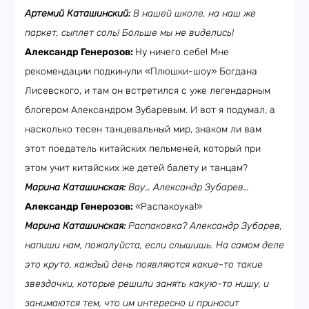
Артемий Каташинский:
В нашей школе, на наш же
паркет, сыплет соль! Больше мы не виделись!
Александр Генерозов:
Ну ничего себе! Мне
рекомендации подкинули «Плюшки-шоу» Богдана
Лисевского, и там он встретился с уже легендарным
блогером Александром Зубаревым. И вот я подумал, а
насколько тесен танцевальный мир, знаком ли вам
этот поедатель китайских пельменей, который при
этом учит китайских же детей балету и танцам?
Марина Каташинская:
Вау… Александр Зубарев…
Александр Генерозов:
«Распакоука!»
Марина Каташинская:
Распаковка? Александр Зубарев,
напиши нам, пожалуйста, если слышишь. На самом деле
это круто, каждый день появляются какие-то такие
звездочки, которые решили занять какую-то нишу, и
занимаются тем, что им интересно и приносит