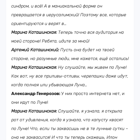
синдром, и всё! А в маниакальной форме он
превращается в иерусалимский! Поэтому все, которые
ориентируются и верят в…
Марина Каташинская:
Теперь точно вся аудитория на
моей стороне! Ребята, идите за мной!
Артемий Каташинский:
Пусть она будет на твоей
стороне, но разумные люди, мне кажется, ещё остались!
Марина Каташинская:
Ну слушайте, мы живем по Луне!
Как вот, ну все приливы-отливы, черепашки даже идут,
когда полная или убывающая Луна…
Александр Генерозов:
У них просто интернета нет, и
они идут по Луне!
Марина Каташинская:
Слушайте, я узнала, я открыла
рот от удивления, когда я узнала, что капусту квасят
по Луне! Что, если ты заквасишь не в те лунные сутки –
она не заквасится! И что ты теперь скажешь, Илон