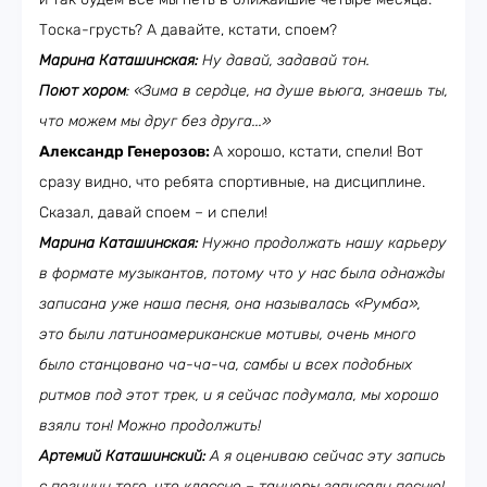
Тоска-грусть? А давайте, кстати, споем?
Марина Каташинская:
Ну давай, задавай тон.
Поют хором
: «Зима в сердце, на душе вьюга, знаешь ты,
что можем мы друг без друга...»
Александр Генерозов:
А хорошо, кстати, спели! Вот
сразу видно, что ребята спортивные, на дисциплине.
Сказал, давай споем – и спели!
Марина Каташинская:
Нужно продолжать нашу карьеру
в формате музыкантов, потому что у нас была однажды
записана уже наша песня, она называлась «Румба»,
это были латиноамериканские мотивы, очень много
было станцовано ча-ча-ча, самбы и всех подобных
ритмов под этот трек, и я сейчас подумала, мы хорошо
взяли тон! Можно продолжить!
Артемий Каташинский:
А я оцениваю сейчас эту запись
с позиции того, что классно – танцоры записали песню!