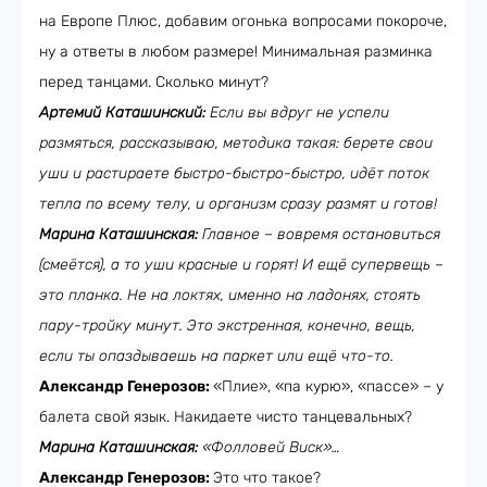
на Европе Плюс, добавим огонька вопросами покороче,
ну а ответы в любом размере! Минимальная разминка
перед танцами. Сколько минут?
Артемий Каташинский:
Если вы вдруг не успели
размяться, рассказываю, методика такая: берете свои
уши и растираете быстро-быстро-быстро, идёт поток
тепла по всему телу, и организм сразу размят и готов!
Марина Каташинская:
Главное – вовремя остановиться
(смеётся), а то уши красные и горят! И ещё супервещь –
это планка. Не на локтях, именно на ладонях, стоять
пару-тройку минут. Это экстренная, конечно, вещь,
если ты опаздываешь на паркет или ещё что-то.
Александр Генерозов:
«Плие», «па курю», «пассе» – у
балета свой язык. Накидаете чисто танцевальных?
Марина Каташинская:
«Фолловей Виск»…
Александр Генерозов:
Это что такое?