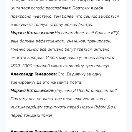
их теплая погода расслабляет! Поэтому я себя
прекрасно чувствую, тем более, что сейчас выбраться
в какую-то теплую страну можно быстро.
Марина Каташинская:
На самом деле, ещё больше КПД,
еще больше эффективность учеников, тренировок.
Именно зимой все активно бегут греться, активно
сжигать калории. И поэтому наши ученики запросто
1500-2000 калорий сжигают за одну тренировку!
Александр Генерозов:
Ого! Двушечку за одну
тренировку? Да это же мечта поэта!
Марина Каташинская:
Двушечку! Представляешь, да?
Поэтому все пончики, все оливьешечки можно с
чистым сердцем захрумкать перед Новым Годом! Да и
перед танцами тоже!
Александр Генерозов:
Мы с вами должны были