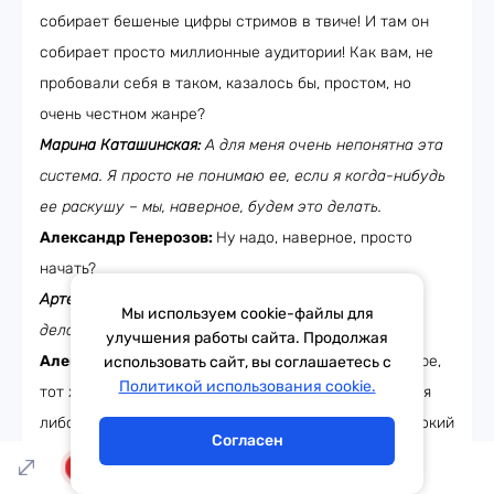
собирает бешеные цифры стримов в твиче! И там он
собирает просто миллионные аудитории! Как вам, не
пробовали себя в таком, казалось бы, простом, но
очень честном жанре?
Марина Каташинская:
А для меня очень непонятна эта
система. Я просто не понимаю ее, если я когда-нибудь
ее раскушу – мы, наверное, будем это делать.
Александр Генерозов:
Ну надо, наверное, просто
начать?
Артемий Каташинский:
А на каком сервисе все это
Мы используем cookie-файлы для
делается?
улучшения работы сайта. Продолжая
Александр Генерозов:
Да где угодно, тот же YouTube,
использовать сайт, вы соглашаетесь с
Тема дня
Гороскоп
Политикой использования cookie.
тот же твич. Просто это очень честная история, тебя
либо слушают, либо нет. Да, ты можешь вести одинокий
Согласен
стрим гордо, но кому это нужно?
LIVE
Марина Каташинская:
У меня, кстати, девочки,