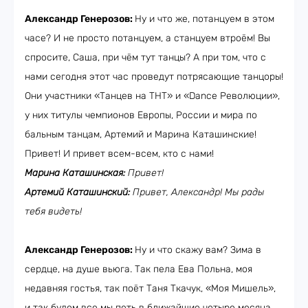
Александр Генерозов:
Ну и что же, потанцуем в этом
часе? И не просто потанцуем, а станцуем втроём! Вы
спросите, Саша, при чём тут танцы? А при том, что с
нами сегодня этот час проведут потрясающие танцоры!
Они участники «Танцев на ТНТ» и «Dance Революции»,
у них титулы чемпионов Европы, России и мира по
бальным танцам, Артемий и Марина Каташинские!
Привет! И привет всем-всем, кто с нами!
Марина Каташинская:
Привет!
Артемий Каташинский:
Привет, Александр! Мы рады
тебя видеть!
Александр Генерозов:
Ну и что скажу вам? Зима в
сердце, на душе вьюга. Так пела Ева Польна, моя
недавняя гостья, так поёт Таня Ткачук, «Моя Мишель»,
и так будем все мы петь в ближайшие четыре месяца.