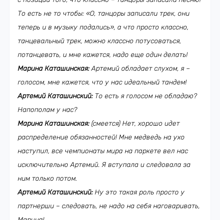
То есть не то чтобы: «О, танцоры записали трек, они
теперь и в музыку подались», а что просто классно,
танцевальный трек, можно классно потусоваться,
потанцевать, и мне кажется, надо еще один делать!
Марина Каташинская:
Артемий обладает слухом, я –
голосом, мне кажется, что у нас идеальный тандем!
Артемий Каташинский:
То есть я голосом не обладаю?
Напополам у нас?
Марина Каташинская:
(смеется) Нет, хорошо идет
распределение обязанностей! Мне медведь на ухо
наступил, все чемпионаты мира на паркете вел нас
исключительно Артемий. Я вступала и следовала за
ним только потом.
Артемий Каташинский:
Ну это такая роль просто у
партнерши – следовать, не надо на себя наговаривать,
Марина!