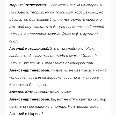
Марина Каташинская:
У нас мальчик был на сборах, и
мы сдавали теорию, ну он такой был, хорошенький, но
абсолютно бестолковый, он не мог выучить ничего, и
Артемий ему сказал, что фигура называется «Соловей
Виск», и он провалил экзамен (смеётся)! А Артемий
сдал!
Артемий Каташинский:
Это от английского
follow
,
следовать. А я ему сказал: «Иди и скажи “Соловей
Виск”». Вот так мы избавляемся от конкурентов!
Александр Генерозов:
Ну все мы не без греха, я как-то
человека посадил на аэроэкспресс не в ту сторону.
Кажется, в Одинцово…
Артемий Каташинский:
Какой ужас!
Александр Генерозов:
Да, вот не отпускает до сих пор
меня. Эпичное падение в номере. Чем похвастаются
Артемий и Марина?