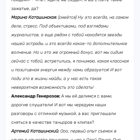
зажатые, да?
Марина Каташинская:
(смеётся) Ну это всегда, на самом
деле, стресс. Под объективами, под взглядами
журналистов, а еще рядом с тобой находятся звезды
нашей эстрады, и это всегда какое-то дополнительное
волнение. Но и это же огромный бонус, вот мы сидим
сейчас с тобой, встретились, я понимаю, какая классная
и позитивная энергия между нами образуется! И вот
поди это в жизни найди, а у нас есть такая
невероятная возможность это сделать!
Александр Генерозов:
А мы ей делимся с вами,
дорогие слушатели! И вот мы чередуем наши
разговоры с отличной музыкой, а вас приглашали
сняться в качестве танцоров в клипах?
Артемий Каташинский:
Ооо, первый опыт съемок в
клипе в качестве танцоров, у нас с Олей Данка. Она