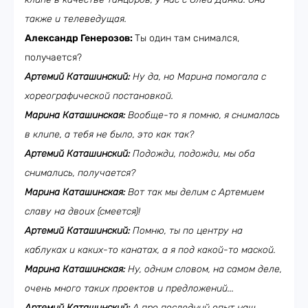
также и телеведущая.
Александр Генерозов:
Ты один там снимался,
получается?
Артемий Каташинский:
Ну да, но Марина помогала с
хореографической постановкой.
Марина Каташинская:
Вообще-то я помню, я снималась
в клипе, а тебя не было, это как так?
Артемий Каташинский:
Подожди, подожди, мы оба
снимались, получается?
Марина Каташинская:
Вот так мы делим с Артемием
славу на двоих (смеется)!
Артемий Каташинский:
Помню, ты по центру на
каблуках и каких-то канатах, а я под какой-то маской.
Марина Каташинская:
Ну, одним словом, на самом деле,
очень много таких проектов и предложений...
Артемий Каташинский:
А про последний опыт наш