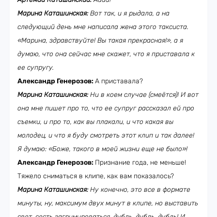
Марина Каташинская:
Вот так, и я рыдала, а на
следующий день мне написала жена этого таксиста.
«Марина, здравствуйте! Вы такая прекрасная!», а я
думаю, что она сейчас мне скажет, что я приставала к
ее супругу.
Александр Генерозов:
А приставала?
Марина Каташинская:
Ни в коем случае (смеётся)! И вот
она мне пишет про то, что ее супруг рассказал ей про
съемки, и про то, как вы плакали, и что какая вы
молодец, и что я буду смотреть этот клип и так далее!
Я думаю: «Боже, такого в моей жизни еще не было»!
Александр Генерозов:
Признание года, не меньше!
Тяжело сниматься в клипе, как вам показалось?
Марина Каташинская:
Ну конечно, это все в формате
минуты, ну, максимум двух минут в клипе, но выставить
свет, сесть загримироваться, дубль, дубль, дубль! И