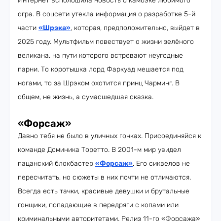
Интернет всполошила новость о камбэке любимого
огра. В соцсети утекла информация о разработке 5-й
части
«Шрэка»
, которая, предположительно, выйдет в
2025 году. Мультфильм повествует о жизни зелёного
великана, на пути которого встревают неугодные
парни. То коротышка лорд Фаркуад мешается под
ногами, то за Шрэком охотится принц Чарминг. В
общем, не жизнь, а сумасшедшая сказка.
«Форсаж»
Давно тебя не было в уличных гонках. Присоединяйся к
команде Доминика Торетто. В 2001-м мир увидел
пацанский блокбастер
«Форсаж»
. Его сиквелов не
пересчитать, но сюжеты в них почти не отличаются.
Всегда есть тачки, красивые девушки и брутальные
гонщики, попадающие в передряги с копами или
криминальными авторитетами. Релиз 11-го «Форсажа»