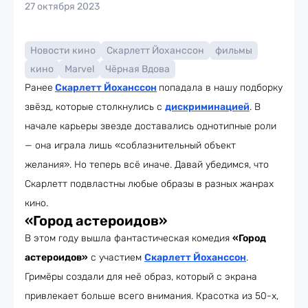
27 октября 2023
Новости кино
Скарлетт Йоханссон
фильмы
кино
Marvel
Чёрная Вдова
Ранее
Скарлетт Йоханссон
попадала в нашу подборку
звёзд, которые столкнулись с
дискриминацией
. В
начале карьеры звезде доставались однотипные роли
— она играла лишь «соблазнительный объект
желания». Но теперь всё иначе. Давай убедимся, что
Скарлетт подвластны любые образы в разных жанрах
кино.
«Город астероидов»
В этом году вышла фантастическая комедия
«Город
астероидов»
с участием
Скарлетт Йоханссон
.
Гримёры создали для неё образ, который с экрана
привлекает больше всего внимания. Красотка из 50-х,