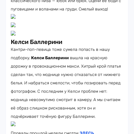
классического низа — юбок или брюк. Оцени её боди с
пуговицами и воланами на груди. Смелый выход!
Келси Баллерини
Кантри-поп-певица тоже сумела попасть в нашу
подборку.
Келси Баллерини
вышла на красную
дорожку в провокационном макси. Хитрый крой платья
сделан так, что моднице нужно отказаться от нижнего
белья. И набраться смелости, чтобы позировать перед
фотографом. С последним у Келси проблем нет:
модница невозмутимо смотрит в камеру. А мы считаем
её образ слишком рискованным, хотя он и
подчёркивает точёную фигуру Баллерини.
Провалы прошлой недели смотри
ЗДЕСЬ
.