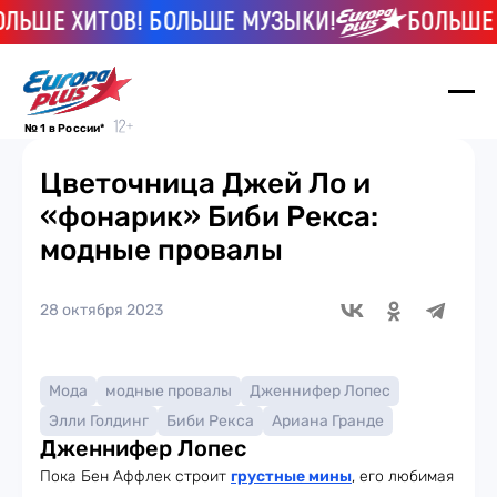
ШЕ ХИТОВ! БОЛЬШЕ МУЗЫКИ!
БОЛЬШЕ ХИТ
№ 1 в России*
Цветочница Джей Ло и
«фонарик» Биби Рекса:
модные провалы
28 октября 2023
Мода
модные провалы
Дженнифер Лопес
Элли Голдинг
Биби Рекса
Ариана Гранде
Дженнифер Лопес
Пока Бен Аффлек строит
грустные мины
, его любимая