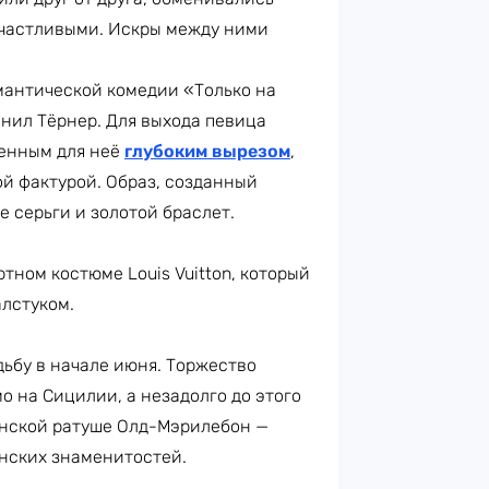
частливыми. Искры между ними
антической комедии «Только на
лнил Тёрнер. Для выхода певица
менным для неё
глубоким вырезом
,
й фактурой. Образ, созданный
 серьги и золотой браслет.
тном костюме Louis Vuitton, который
алстуком.
ьбу в начале июня. Торжество
о на Сицилии, а незадолго до этого
нской ратуше Олд-Мэрилебон —
анских знаменитостей.