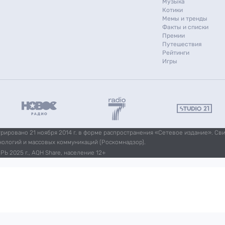
Музыка
Котики
Мемы и тренды
Факты и списки
Премии
Путешествия
Рейтинги
Игры
ировано 21 ноября 2014 г. в форме распространения «Сетевое издание». Св
нологий и массовых коммуникаций (Роскомнадзор).
Ь 2025 г., AQH Share, население 12+