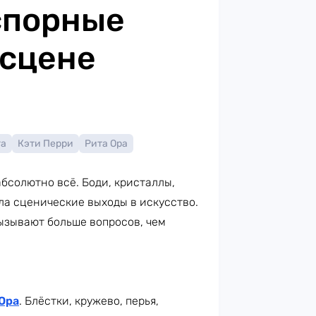
спорные
 сцене
га
Кэти Перри
Рита Ора
бсолютно всё. Боди, кристаллы,
ла сценические выходы в искусство.
ызывают больше вопросов, чем
Ора
. Блёстки, кружево, перья,