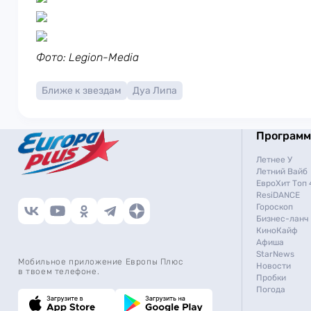
Фото: Legion-Media
Ближе к звездам
Дуа Липа
Програм
Летнее У
Летний Вайб
ЕвроХит Топ 
ResiDANCE
Гороскоп
Бизнес-ланч
КиноКайф
Афиша
StarNews
Мобильное приложение Европы Плюс
Новости
в твоем телефоне.
Пробки
Погода