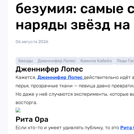
безумия: самые 
наряды звёзд на
06 августа 2026
Звезды
Дженнифер Лопес
Камила Кабейо
Леди Га
Дженнифер Лопес
Кажется,
Дженнифер Лопес
действительно идёт а
перья, прозрачные ткани — певица давно преврати
Но даже у неё случаются эксперименты, которые в
восторга.
Рита Ора
Если кто-то и умеет удивлять публику, то это
Рита 