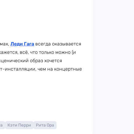
юмах,
Леди Гага
всегда оказывается
ажется, всё, что только можно (и
 сценический образ хочется
рт-инсталляции, чем на концертные
га
Кэти Перри
Рита Ора