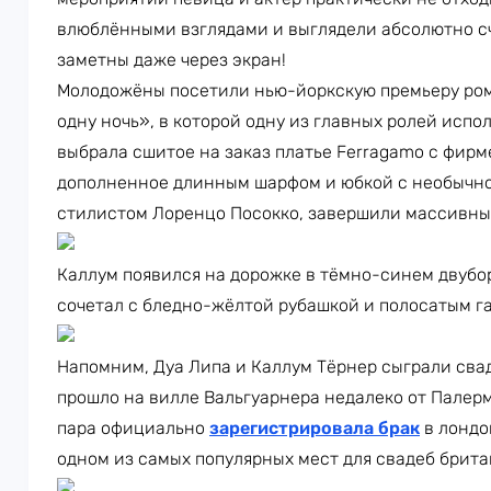
влюблёнными взглядами и выглядели абсолютно с
заметны даже через экран!
Молодожёны посетили нью-йоркскую премьеру ром
одну ночь», в которой одну из главных ролей испо
выбрала сшитое на заказ платье Ferragamo с фир
дополненное длинным шарфом и юбкой с необычно
стилистом Лоренцо Посокко, завершили массивные
Каллум появился на дорожке в тёмно-синем двубор
сочетал с бледно-жёлтой рубашкой и полосатым г
Напомним, Дуа Липа и Каллум Тёрнер сыграли свад
прошло на вилле Вальгуарнера недалеко от Палерм
пара официально
зарегистрировала брак
в лондо
одном из самых популярных мест для свадеб брит