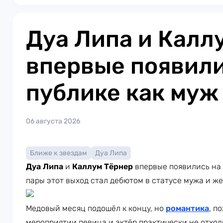
Дуа Липа и Калл
впервые появили
публике как муж
06 августа 2026
Ближе к звездам
Дуа Липа
Дуа Липа
и
Каллум Тёрнер
впервые появились на 
пары этот выход стал дебютом в статусе мужа и ж
Медовый месяц подошёл к концу, но
романтика
, п
мероприятии певица и актёр практически не отход