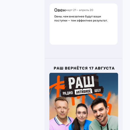
Овен
март 21 – апрель 20
Овны, чем внезапнее будут ваши
поступки — тем эффектнее результат.