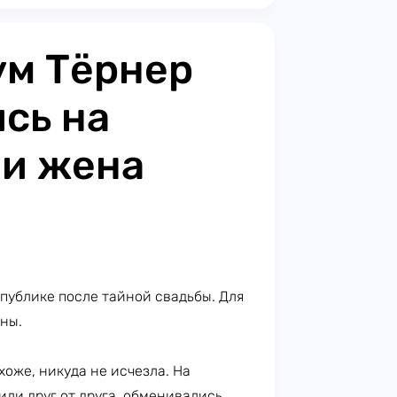
ум Тёрнер
сь на
 и жена
публике после тайной свадьбы. Для
ены.
охоже, никуда не исчезла. На
или друг от друга, обменивались