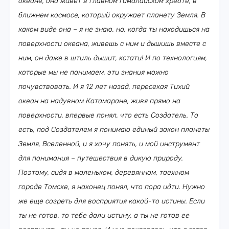
океане, она живет в главном гималайском хребте, в
ближнем космосе, который окружает планету Земля. В
каком виде она – я не знаю, но, когда ты находишься на
поверхности океана, живешь с ним и дышишь вместе с
ним, он даже в штиль дышит, кстати! И по технологиям,
которые мы не понимаем, эти знания можно
почувствовать. И я 12 лет назад, пересекая Тихий
океан на надувном Катамаране, живя прямо на
поверхности, впервые понял, что есть Создатель. То
есть, под Создателем я понимаю единый закон планеты
Земля, Вселенной, и я хочу понять, и мой инструмент
для понимания – путешествия в дикую природу.
Поэтому, сидя в маленьком, деревянном, таежном
городе Томске, я наконец понял, что пора идти. Нужно
же еще созреть для восприятия какой-то истины. Если
ты не готов, то тебе дали истину, а ты не готов ее