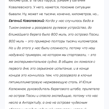
километров, а ты без паруса, узнаем у Евгения
Ковалевского. У него, кажется, похожие ситуации
бывали. Ну, может не тысячи, конечно, километров, но...
Евгений Ковалевский:
Когда у нас случилась беда в
Тихом океане и разорвало рулевое устройство, до
ближайшего берега было 800 миль, это острова Пасхи.
800 миль – это примерно полторы тысячи километров.
Но и до этого у нас были сложности, потому что наш
надувной тримаран, на котором мы стартовали, – это
же экспериментальное судно. В общем, он ломался с
первого дня, это серьезное испытание, и в конце
концов это кончилось тем, что разорвало в клочья
пятимиллиметровую нержавеющую сталь. И Юлия
Калюжная, руководитель берегового штаба, прилетела
на остров Пасхи и спасла экспедицию, потому что нас
несло в Антарктиду, а она на острове чудесным