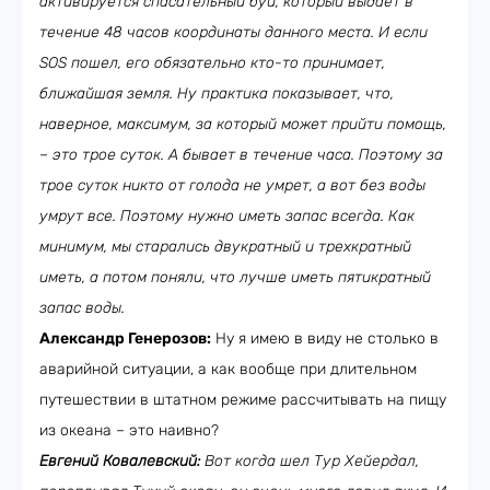
активируется спасательный буй, который выдает в
течение 48 часов координаты данного места. И если
SOS
пошел, его обязательно кто-то принимает,
ближайшая земля. Ну практика показывает, что,
наверное, максимум, за который может прийти помощь,
– это трое суток. А бывает в течение часа. Поэтому за
трое суток никто от голода не умрет, а вот без воды
умрут все. Поэтому нужно иметь запас всегда. Как
минимум, мы старались двукратный и трехкратный
иметь, а потом поняли, что лучше иметь пятикратный
запас воды.
Александр Генерозов:
Ну я имею в виду не столько в
аварийной ситуации, а как вообще при длительном
путешествии в штатном режиме рассчитывать на пищу
из океана – это наивно?
Евгений Ковалевский:
Вот когда шел Тур Хейердал,