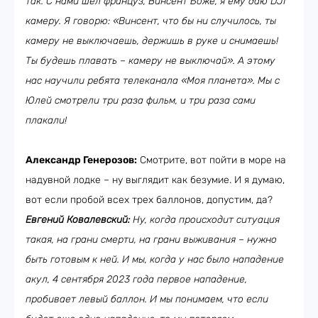
так. С нами шел француз, Винсент Боже, я ему даю DJI
камеру. Я говорю: «Винсент, что бы ни случилось, ты
камеру не выключаешь, держишь в руке и снимаешь!
Ты будешь плавать – камеру не выключай». А этому
нас научили ребята телеканала «Моя планета». Мы с
Юлей смотрели три раза фильм, и три раза сами
плакали!
Александр Генерозов:
Смотрите, вот пойти в море на
надувной лодке – ну выглядит как безумие. И я думаю,
вот если пробой всех трех баллонов, допустим, да?
Евгений Ковалевский:
Ну, когда происходит ситуация
такая, на грани смерти, на грани выживания – нужно
быть готовым к ней. И мы, когда у нас было нападение
акул, 4 сентября 2023 года первое нападение,
пробивает левый баллон. И мы понимаем, что если