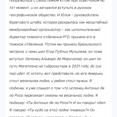
подружились с Себастьяном Ютом, кругосветчиком на
тот момент, и он загорелся вступить в русское
географическое общество. И Юлия – руководитель
берегового штаба, которая раскрылась как масштабный
международный организатор – как исполнительный
директор томского отделения РГО, приняла его в
томское отделение. Потом мы приняли бразильского
матроса, с нами шел Егор Публио Музилеев, он тоже
вступил. Испанец Альваро де Маричалар, он шел по
пути Магеллана на гидроскутере в 2021 году, до сих
пор идет. И, кстати, вот представьте, на юге Америки
стоит весельная лодка, и рядом стоит мужик. Я
подхожу, я уже слышал о том, что испанец Антонио де
ла Роса пересекает океаны на весельной лодке. Я
подхожу: «Ты Антонио де ла Роса?» И он говорит «да».
Я говорю: «Ты куда на этой лодке плывешь?» Он