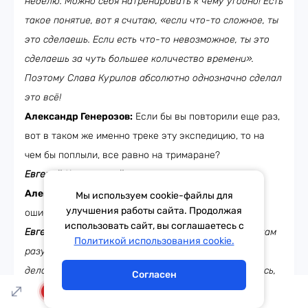
неделю. Можно себя натренировать к чему угодно! Есть
такое понятие, вот я считаю, «если что-то сложное, ты
это сделаешь. Если есть что-то невозможное, ты это
сделаешь за чуть большее количество времени».
Поэтому Слава Курилов абсолютно однозначно сделал
это всё!
Александр Генерозов:
Если бы вы повторили еще раз,
вот в таком же именно треке эту экспедицию, то на
чем бы поплыли, все равно на тримаране?
Евгений Ковалевский:
Нет-нет-нет!
Александр Генерозов:
То есть это была все-таки
Мы используем cookie-файлы для
улучшения работы сайта. Продолжая
ошибка?
использовать сайт, вы соглашаетесь с
Евгений Ковалевский:
Надо подходить к любым вещам
Тема дня
Гороскоп
Политикой использования cookie.
разумно. Мне было интересно делать то, чего не
делает никто. И я бы не пошел не потому, что я боюсь,
Согласен
а потому что, если ты повторяешь одно и то же – ты
LIVE