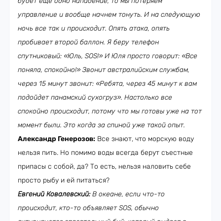
будет еще одно нападение, то мы потеряем
управление и вообще начнем тонуть. И на следующую
ночь все так и происходит. Опять атака, опять
пробивает второй баллон. Я беру телефон
спутниковый: «Юль,
SOS
!» И Юля просто говорит: «Все
поняла, спокойно!» Звонит австралийским службам,
через 15 минут звонит: «Ребята, через 45 минут к вам
подойдет панамский сухогруз». Настолько все
спокойно происходит, потому что мы готовы уже на тот
момент были. Это когда за спиной уже такой опыт.
Александр Генерозов:
Все знают, что морскую воду
нельзя пить. Но помимо воды всегда берут съестные
припасы с собой, да? То есть, нельзя наловить себе
просто рыбу и ей питаться?
Евгений Ковалевский:
В океане, если что-то
происходит, кто-то объявляет
SOS
, обычно