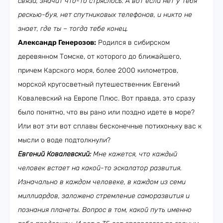
связи, значит что-то стряслось. А вот если нет у тебя
рескью-буя, нет спутниковых телефонов, и никто не
знает, где ты – тогда тебе конец.
Александр Генерозов:
Родился в сибирском
деревянном Томске, от которого до ближайшего,
причем Карского моря, более 2000 километров,
морской кругосветный путешественник Евгений
Ковалевский на Европе Плюс. Вот правда, это сразу
было понятно, что вы рано или поздно идете в море?
Или вот эти вот сплавы бесконечные потихоньку вас к
мысли о воде подтолкнули?
Евгений Ковалевский:
Мне кажется, что каждый
человек встает на какой-то эскалатор развития.
Изначально в каждом человеке, в каждом из семи
миллиардов, заложено стремление саморазвития и
познания планеты. Вопрос в том, какой путь именно