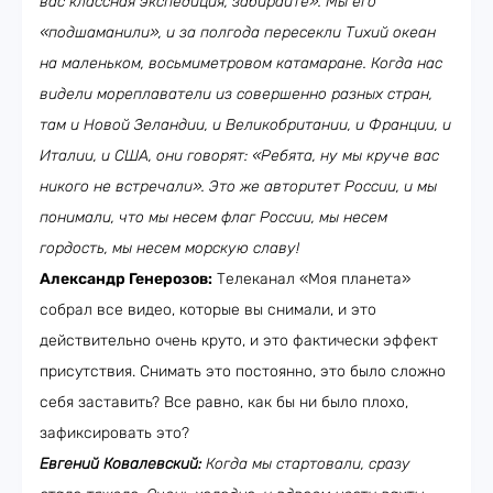
вас классная экспедиция, забирайте». Мы его
«подшаманили», и за полгода пересекли Тихий океан
на маленьком, восьмиметровом катамаране. Когда нас
видели мореплаватели из совершенно разных стран,
там и Новой Зеландии, и Великобритании, и Франции, и
Италии, и США, они говорят: «Ребята, ну мы круче вас
никого не встречали». Это же авторитет России, и мы
понимали, что мы несем флаг России, мы несем
гордость, мы несем морскую славу!
Александр Генерозов:
Телеканал «Моя планета»
собрал все видео, которые вы снимали, и это
действительно очень круто, и это фактически эффект
присутствия. Снимать это постоянно, это было сложно
себя заставить? Все равно, как бы ни было плохо,
зафиксировать это?
Евгений Ковалевский:
Когда мы стартовали, сразу