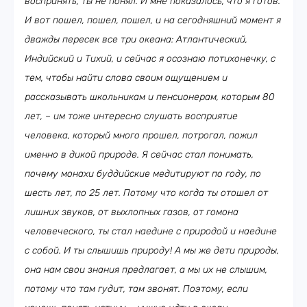
воспринять, ты не понял. И мне показалось, что я готов.
И вот пошел, пошел, пошел, и на сегодняшний момент я
дважды пересек все три океана: Атлантический,
Индийский и Тихий, и сейчас я осознаю потихонечку, с
тем, чтобы найти слова своим ощущением и
рассказывать школьникам и пенсионерам, которым
80
лет, – им тоже интересно слушать восприятие
человека, который много прошел, потрогал, пожил
именно в дикой природе. Я сейчас стал понимать,
почему монахи буддийские медитируют по году, по
шесть лет, по 25 лет. Потому что когда ты отошел от
лишних звуков, от выхлопных газов, от гомона
человеческого, ты стал наедине с природой и наедине
с собой. И ты слышишь природу! А мы же дети природы,
она нам свои знания предлагает, а мы их не слышим,
потому что там гудит, там звонят. Поэтому, если