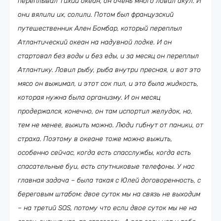
переплывал Тихий океан, он очень много ловил акул. И
они вялили их, солили. Потом был французский
путешественник Ален Бомбар, который переплыл
Атлантический океан на надувной лодке. И он
стартовал без воды и без еды, и за месяц он переплыл
Атлантику. Ловил рыбу, рыба внутри пресная, и вот это
мясо он выжимал, и этот сок пил, и это была жидкость,
которая нужна была организму. И он месяц
продержался, конечно, он там испортил желудок, но,
тем не менее, выжить можно. Люди гибнут от паники, от
страха. Поэтому в океане тоже можно выжить,
особенно сейчас, когда есть спасслужбы, когда есть
спасательные буи, есть спутниковые телефоны. У нас
главная задача – была такая с Юлей договоренность, с
береговым штабом: двое суток мы на связь не выходим
– на третий
SOS
, потому что если двое суток мы не на