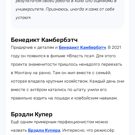
результатом своей работы в кино или оценками в
университете. Признаюсь, иногда я сама от себя
устаю».
Бенедикт Камбербэтч
Придирчив к деталям и
Бенедикт Камбербэтч
. В 2021
году он появился в фильме «Власть пса». Для этого
проекта знаменитости пришлось ненадолго переехать
в Монтану на ранчо. Там он жил вместе с семьёй,
которая владела крупным хозяйством. Каждый день они
вместе с актёром катались по штату, учили его
правильно ездить на лошади и ковбойским навыкам.
Брэдли Купер
Ещё одним примерным перфекционистом можно
назвать
Брэдли Купера
. Интересно, что режиссёр