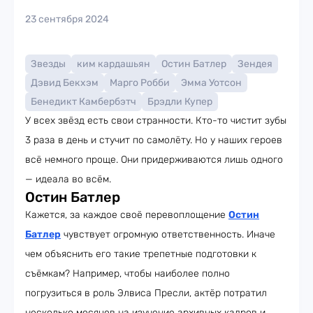
23 сентября 2024
Звезды
ким кардашьян
Остин Батлер
Зендея
Дэвид Бекхэм
Марго Робби
Эмма Уотсон
Бенедикт Камбербэтч
Брэдли Купер
У всех звёзд есть свои странности. Кто-то чистит зубы
3 раза в день и стучит по самолёту. Но у наших героев
всё немного проще. Они придерживаются лишь одного
— идеала во всём.
Остин Батлер
Кажется, за каждое своё перевоплощение
Остин
Батлер
чувствует огромную ответственность. Иначе
чем объяснить его такие трепетные подготовки к
съёмкам? Например, чтобы наиболее полно
погрузиться в роль Элвиса Пресли, актёр потратил
несколько месяцев на изучение архивных кадров и