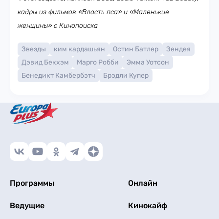
кадры из фильмов «Власть пса» и «Маленькие
женщины» с Кинопоиска
Звезды
ким кардашьян
Остин Батлер
Зендея
Дэвид Бекхэм
Марго Робби
Эмма Уотсон
Бенедикт Камбербэтч
Брэдли Купер
Программы
Онлайн
Ведущие
Кинокайф