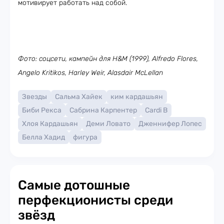
мотивирует работать над собой.
Фото: соцсети, кампейн для H&M (1999), Alfredo Flores,
Angelo Kritikos, Harley Weir, Alasdair McLellan
Звезды
Сальма Хайек
ким кардашьян
Биби Рекса
Сабрина Карпентер
Cardi B
Хлоя Кардашьян
Деми Ловато
Дженнифер Лопес
Белла Хадид
фигура
Самые дотошные
перфекционисты среди
звёзд