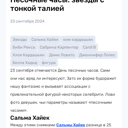
тонкой талией
23 сентября 2024
Звезды
Сальма Хайек
ким кардашьян
Биби Рекса
Сабрина Карпентер
Cardi B
Хлоя Кардашьян
Деми Ловато
Дженнифер Лопес
Белла Хадид
фигура
23 сентября отмечается День песочных часов. Сами
они нас вряд ли интересуют. Зато их форма будоражит
нашу фантазию и вызывает ассоциации с
привлекательной фигурой некоторых селебрити. Лови
фото девушек, чьи параметры называют «песочными
часами».
Сальма Хайек
Между этими снимками
Сальмы Хайек
разница в 25