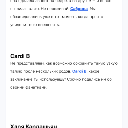
она сделала акцент на бедре, а на другом — и вовсе
оголила талию. Не переживай,
Сабрина
! Мы
обзавидовались уже в тот момент, когда просто
увидели твою внешность.
Cardi B
Не представляем, как возможно сохранить такую узкую
талию после нескольких родов.
Cardi B
, какое
заклинание ты используешь? Срочно поделись им со
своими фанатками.
Хлоя Кардашьян