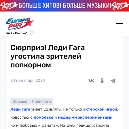
БОЛЬШЕ ХИТОВ! БОЛЬШЕ МУЗЫКИ!
БО
№ 1 в России*
Сюрприз! Леди Гага
угостила зрителей
попкорном
24 сентября 2024
Звезды
Леди Гага
Леди Гага
умеет удивлять. Не только
актёрской игрой
,
новостью о
помолвке
и
модными экспериментами
,
но и любовью к фанатам. На днях певица устроила