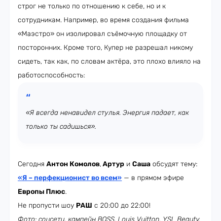
строг не только по отношению к себе, но и к
сотрудникам. Например, во время создания фильма
«Маэстро» он изолировал съёмочную площадку от
посторонних. Кроме того, Купер не разрешал никому
сидеть, так как, по словам актёра, это плохо влияло на
работоспособность:
«Я всегда ненавидел стулья. Энергия падает, как
только ты садишься».
Сегодня
Антон Комолов
,
Артур
и
Саша
обсудят тему:
«Я – перфекционист во всем»
— в прямом эфире
Европы Плюс
.
Не пропусти шоу
РАШ
с 20:00 до 22:00!
Фото: соцсети, кампейн BOSS, Louis Vuitton, YSL Beauty,