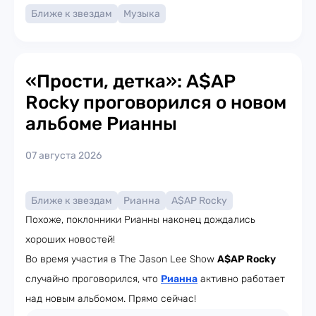
Ближе к звездам
Музыка
«Прости, детка»: A$AP
Rocky проговорился о новом
альбоме Рианны
07 августа 2026
Ближе к звездам
Рианна
A$AP Rocky
Похоже, поклонники Рианны наконец дождались
хороших новостей!
Во время участия в The Jason Lee Show
A$AP Rocky
случайно проговорился, что
Рианна
активно работает
над новым альбомом. Прямо сейчас!