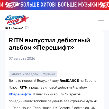
!
БОЛЬШЕ ХИТОВ! БОЛЬШЕ МУЗЫКИ!
№ 1 в России*
RITN выпустил дебютный
альбом «Перешифт»
07 августа 2026
Ближе к звездам
Музыка
Вот это новость! Ведущий шоу
ResiDANCE
на Европе
Плюс,
RITN
, представил свой дебютный альбом
«Перешифт»
. В пластинку вошли 12 треков,
объединивших топовое звучание электронной музыки
— Deep House, Tech House, UK Garage, Electronica, UK