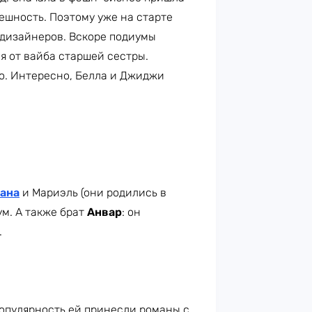
ешность. Поэтому уже на старте
 дизайнеров. Вскоре подиумы
ся от вайба старшей сестры.
но. Интересно, Белла и Джиджи
ана
и Мариэль (они родились в
ум. А также брат
Анвар
: он
.
опулярность ей принесли романы с