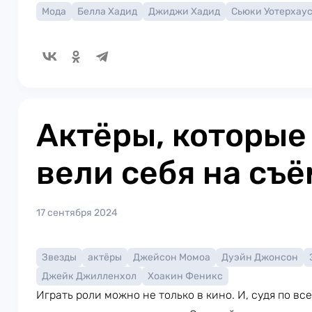
Мода
Белла Хадид
Джиджи Хадид
Сьюки Уотерхау
Актёры, которые
вели себя на съ
17 сентября 2024
Звезды
актёры
Джейсон Момоа
Дуэйн Джонсон
Джейк Джилленхол
Хоакин Феникс
Играть роли можно не только в кино. И, судя по в