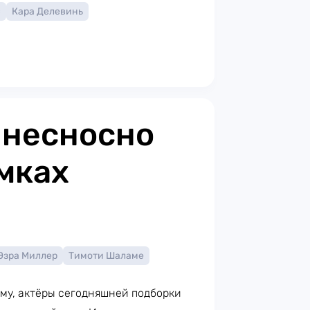
с
Кара Делевинь
 несносно
ёмках
Эзра Миллер
Тимоти Шаламе
сему, актёры сегодняшней подборки