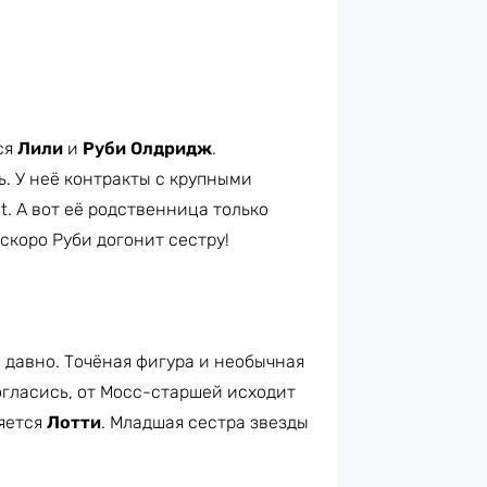
ся
Лили
и
Руби Олдридж
.
. У неё контракты с крупными
et. А вот её родственница только
скоро Руби догонит сестру!
 давно. Точёная фигура и необычная
огласись, от Мосс-старшей исходит
яется
Лотти
. Младшая сестра звезды