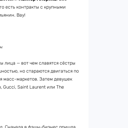
го есть контракты с крупными
мьянин. Вау!
ин
ы лица — вот чем славятся сёстры
ностью, но стараются двигаться по
я масс-маркетов. Затем девушек
Gucci, Saint Laurent или The
ид. Сначала в фэшн-бизнес пришла