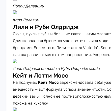
Поппи Делевинь
Кара Делевинь
Лили и Руби Олдридж
Скулы, пухлые губы и большие глаза — этим славят
Длинноволосая брюнетка уже состоявшаяся модель
брендами. Более того, Лили — ангел Victoria’s Secr
начала развиваться в этом направлении. Уверены, 
Лили Олдридж спереди и Руби Олдридж сзади
Кейт и Лотти Мосс
На подиумах
Кейт Мосс
зарекомендовала себя уже
внешность — вот формула успеха знаменитости. С
дерзкий вайб! Полной её противоположностью явл
похожа на куколку.