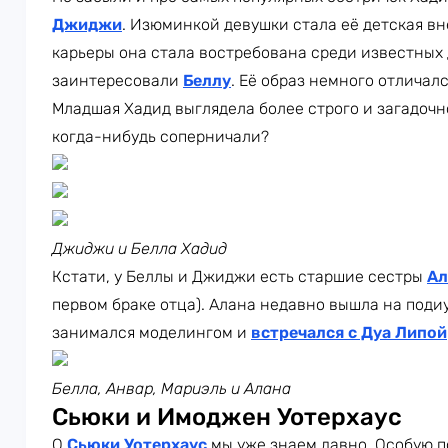
Джиджи
. Изюминкой девушки стала её детская вн
карьеры она стала востребована среди известных
заинтересовали
Беллу
. Её образ немного отличал
Младшая Хадид выглядела более строго и загадоч
когда-нибудь соперничали?
Джиджи и Белла Хадид
Кстати, у Беллы и Джиджи есть старшие сестры
Ал
первом браке отца). Алана недавно вышла на поди
занимался моделингом и
встречался с Дуа Липой
Белла, Анвар, Мариэль и Алана
Сьюки и Имоджен Уотерхаус
О
Сьюки Уотерхаус
мы уже знаем давно. Особую п