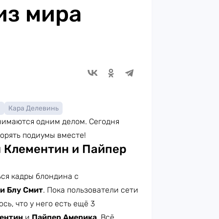
из мира
с
Кара Делевинь
нимаются одним делом. Сегодня
орять подиумы вместе!
и Клементин и Пайпер
ься кадры блондина с
и Блу Смит
. Пока пользователи сети
ь, что у него есть ещё 3
ментин
и
Пайпер Америка
. Всё