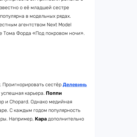
звестно о её младшей сестре
популярна в модельных рядах.
вестным агентством Next Model
е Тома Форда «Под покровом ночи».
у. Проигнорировать сестёр
Делевинь
 успешная карьера.
Поппи
op и Chopard. Однако медийная
аре. С каждым годом популярность
еры. Например,
Кара
дополнительно