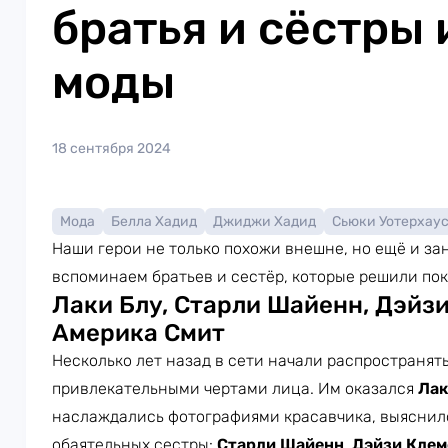
братья и сёстры 
моды
18 сентября 2024
Мода
Белла Хадид
Джиджи Хадид
Сьюки Уотерхау
Наши герои не только похожи внешне, но ещё и за
вспоминаем братьев и сестёр, которые решили пок
Лаки Блу, Старли Шайенн, Дэйз
Америка Смит
Несколько лет назад в сети начали распространят
привлекательными чертами лица. Им оказался
Лак
наслаждались фотографиями красавчика, выяснилос
обаятельных сестры:
Старли Шайенн
,
Дэйзи Кле