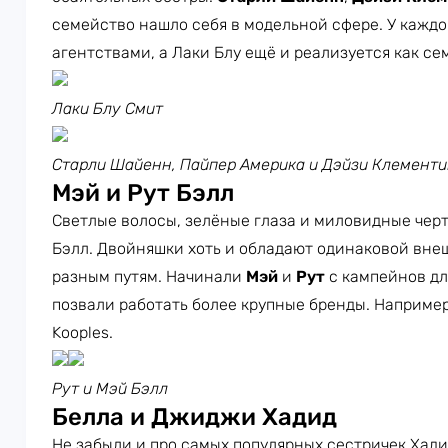
семейство нашло себя в модельной сфере. У каждо
агентствами, а Лаки Блу ещё и реализуется как се
Лаки Блу Смит
Старли Шайенн, Пайпер Америка и Дэйзи Клемент
Мэй и Рут Бэлл
Светлые волосы, зелёные глаза и миловидные черт
Бэлл. Двойняшки хоть и обладают одинаковой внеш
разным путям. Начинали
Мэй
и
Рут
с кампейнов дл
позвали работать более крупные бренды. Например, 
Kooples.
Рут и Мэй Бэлл
Белла и Джиджи Хадид
Не забыли и про самых популярных сестричек Хад