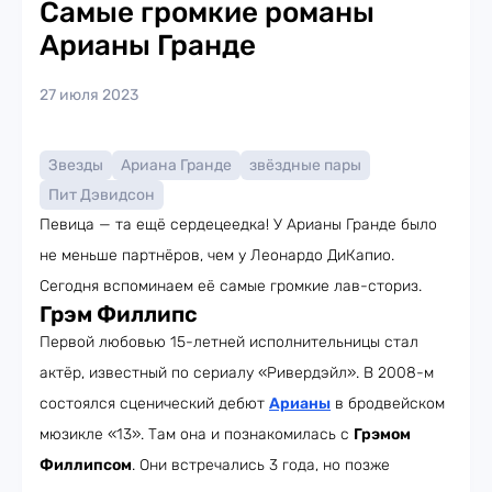
Самые громкие романы
Арианы Гранде
27 июля 2023
Звезды
Ариана Гранде
звёздные пары
Пит Дэвидсон
Певица — та ещё сердецеедка! У Арианы Гранде было
не меньше партнёров, чем у Леонардо ДиКапио.
Сегодня вспоминаем её самые громкие лав-сториз.
Грэм Филлипс
Первой любовью 15-летней исполнительницы стал
актёр, известный по сериалу «Ривердэйл». В 2008-м
состоялся сценический дебют
Арианы
в бродвейском
мюзикле «13». Там она и познакомилась с
Грэмом
Филлипсом
. Они встречались 3 года, но позже