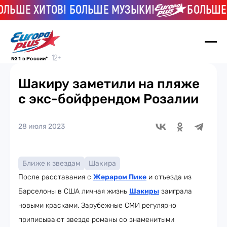
ШЕ ХИТОВ! БОЛЬШЕ МУЗЫКИ!
БОЛЬШЕ ХИ
№ 1 в России*
Шакиру заметили на пляже
с экс-бойфрендом Розалии
28 июля 2023
Ближе к звездам
Шакира
После расставания с
Жераром Пике
и отъезда из
Барселоны в США личная жизнь
Шакиры
заиграла
новыми красками. Зарубежные СМИ регулярно
приписывают звезде романы со знаменитыми