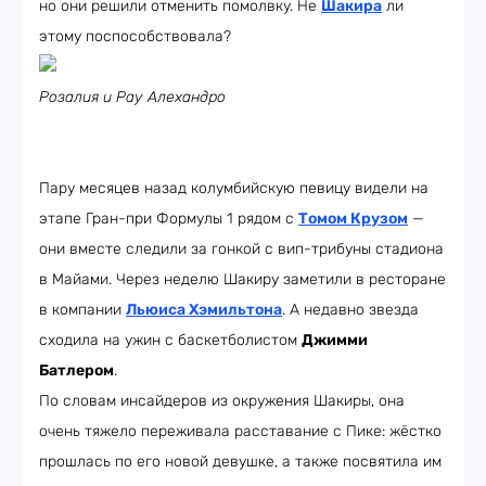
но они решили отменить помолвку. Не
Шакира
ли
этому поспособствовала?
Розалия и Рау Алехандро
Пару месяцев назад колумбийскую певицу видели на
этапе Гран-при Формулы 1 рядом с
Томом Крузом
—
они вместе следили за гонкой с вип-трибуны стадиона
в Майами. Через неделю Шакиру заметили в ресторане
в компании
Льюиса Хэмильтона
. А недавно звезда
сходила на ужин с баскетболистом
Джимми
Батлером
.
По словам инсайдеров из окружения Шакиры, она
очень тяжело переживала расставание с Пике: жёстко
прошлась по его новой девушке, а также посвятила им