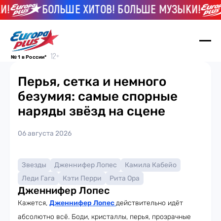
!
БОЛЬШЕ ХИТОВ! БОЛЬШЕ МУЗЫКИ!
№ 1 в России*
Перья, сетка и немного
безумия: самые спорные
наряды звёзд на сцене
06 августа 2026
Звезды
Дженнифер Лопес
Камила Кабейо
Леди Гага
Кэти Перри
Рита Ора
Дженнифер Лопес
Кажется,
Дженнифер Лопес
действительно идёт
абсолютно всё. Боди, кристаллы, перья, прозрачные