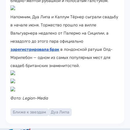
бледно-жёлтой рубашкой и полосатым галстуком.
Напомним, Дуа Липа и Каллум Тёрнер сыграли свадьбу
в начале июня. Торжество прошло на вилле
Вальгуарнера недалеко от Палермо на Сицилии, а
незадолго до этого пара официально
зарегистрировала брак
в лондонской ратуше Олд-
Мэрилебон — одном из самых популярных мест для
свадеб британских знаменитостей.
Фото: Legion-Media
Ближе к звездам
Дуа Липа