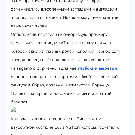
актёр практически не отходили друг от друга,
обменивались влюблёнными взглядами и выглядели
абсолютно счастливыми. Искры между ними заметны
даже через экран!
Молодожёны посетили нью-йоркскую премьеру
романтической комедии «Только на одну ночь», в
которой одну из главных ролей исполнил Тёрнер. Для
выхода певица выбрала сшитое на заказ платье
Ferragamo с фирменным для неё
глубоким вырезом
,
дополненное длинным шарфом и юбкой с необычной
фактурой. Образ, созданный стилистом Лоренцо
Посокко, завершили массивные серьги и золотой
браслет.
Каллум появился на дорожке в тёмно-синем
двубортном костюме Louis Vuitton, который сочетал с