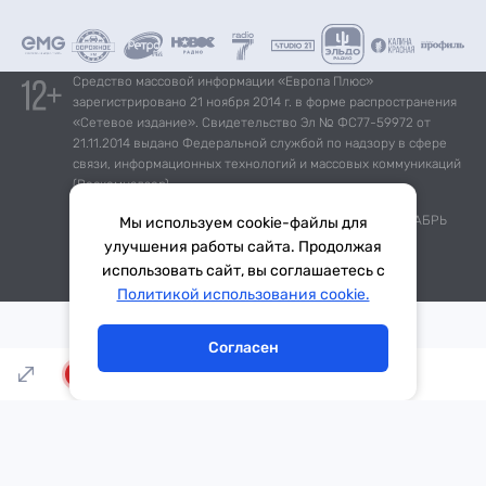
Средство массовой информации «Европа Плюс»
зарегистрировано 21 ноября 2014 г. в форме распространения
«Сетевое издание». Свидетельство Эл № ФС77-59972 от
21.11.2014 выдано Федеральной службой по надзору в сфере
связи, информационных технологий и массовых коммуникаций
(Роскомнадзор).
*Mediascope, Radio Index – РОССИЯ 100К+, ИЮЛЬ - ДЕКАБРЬ
Мы используем cookie-файлы для
2025 г., AQH Share, население 12+
улучшения работы сайта. Продолжая
использовать сайт, вы соглашаетесь с
Тема дня
Гороскоп
Политикой использования cookie.
Согласен
LIVE