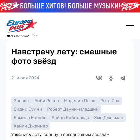
БОЛЬШЕ ХИТОВ! БОЛЬШЕ МУЗЫКИ!
Б
№ 1 в России*
Навстречу лету: смешные
фото звёзд
21 июля 2024
Звезды
Биби Рекса
Мэделин Петш
Рита Ора
Сидни Суини
Роберт Дауни-младший
Камила Кабейо
Райан Рейнольдс
Хью Джекман
Кайли Дженнер
Улыбнись лету, солнцу и сегодняшним звёздам!