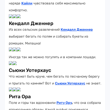
наряде
Кайли
чувствовала себя максимально
комфортно.
Кендалл Дженнер
Из всех сельских развлечений
Кендалл Дженнер
выбирает бегать по полям и собирать букеты из
ромашек. Милашка!
Иногда так же можно погулять и в компании лошади.
Сьюки Уотерхаус
Что может быть круче, чем бегать по песчаному берегу
и прыгать по камням? Вот и
Сьюки Уотерхаус
не знает.
Рита Ора
Поле и горы так вдохновили
Риту Ору
,
что она собрала
«природные» образы. Какой аутфит понравился