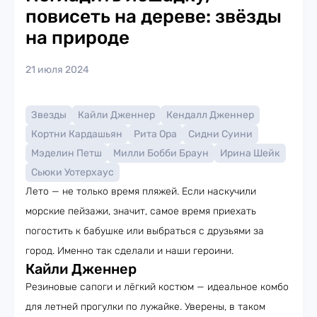
повисеть на дереве: звёзды
на природе
21 июля 2024
Звезды
Кайли Дженнер
Кендалл Дженнер
Кортни Кардашьян
Рита Ора
Сидни Суини
Мэделин Петш
Милли Бобби Браун
Ирина Шейк
Сьюки Уотерхаус
Лето — не только время пляжей. Если наскучили
морские пейзажи, значит, самое время приехать
погостить к бабушке или выбраться с друзьями за
город. Именно так сделали и наши героини.
Кайли Дженнер
Резиновые сапоги и лёгкий костюм — идеальное комбо
для летней прогулки по лужайке. Уверены, в таком