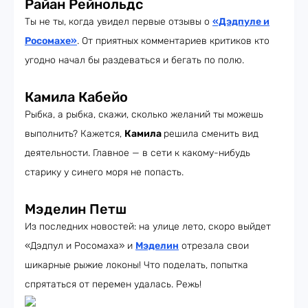
Райан Рейнольдс
Ты не ты, когда увидел первые отзывы о
«Дэдпуле и
Росомахе»
. От приятных комментариев критиков кто
угодно начал бы раздеваться и бегать по полю.
Камила Кабейо
Рыбка, а рыбка, скажи, сколько желаний ты можешь
выполнить? Кажется,
Камила
решила сменить вид
деятельности. Главное — в сети к какому-нибудь
старику у синего моря не попасть.
Мэделин Петш
Из последних новостей: на улице лето, скоро выйдет
«Дэдпул и Росомаха» и
Мэделин
отрезала свои
шикарные рыжие локоны! Что поделать, попытка
спрятаться от перемен удалась. Режь!