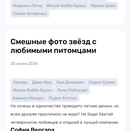
Мэделин Петш
Милли Бобби Браун
Ирина Шейк
Сьюки Уотерхаус
Смешные фото звёзд с
любимыми питомцами
20 июля 2024
Звезды
Деми Мур
Хью Джекман
Сидни Суини
Милли Бобби Браун
Лили Рейнхарт
Камила Мендес
Пэрис Хилтон
Не хочешь в одиночестве проводить летние деньки, но
всем друзьям приспичило на море? Не беда! Хватай
четвероногих любимцев и отдыхай в лучшей компании.
София Вергара