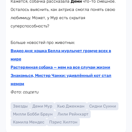
Кажется, собачка рассказала
Деми
что-то смешное.
Осталось выяснить, как актриса смогла понять свою
любимицу. Может, у Мур есть скрытая
суперспособность?
Больше новостей про животных:
Видео дня: кошка Белла мурлычет громче всех в
мире
Растерянная собака — мем на все случаи жизни
Знакомься, Мистер Чанки: удивлённый кот стал
мемом
Фото: соцсети
Звезды
Деми Мур
Хью Джекман
Сидни Суини
Милли Бобби Браун
Лили Рейнхарт
Камила Мендес
Пэрис Хилтон