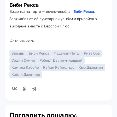
Биби Рекса
Вишенка на торте — вечно-весёлая
Биби Рекса
.
Заряжайся от её лучезарной улыбки и врывайся в
выходные вместе с Европой Плюс.
Фото: соцсети
Звезды
Биби Рекса
Мэделин Петш
Рита Ора
Сидни Суини
Роберт Дауни-младший
Камила Кабейо
Райан Рейнольдс
Хью Джекман
Кайли Дженнер
Погладить лошадку,