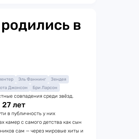
 родились в
пентер
Эль Фаннинг
Зендея
ота Джонсон
Бри Ларсон
тные совпадения среди звёзд.
 27 лет
ути в публичность у них
х камер с самого детства как сын
ников сам — через мировые хиты и