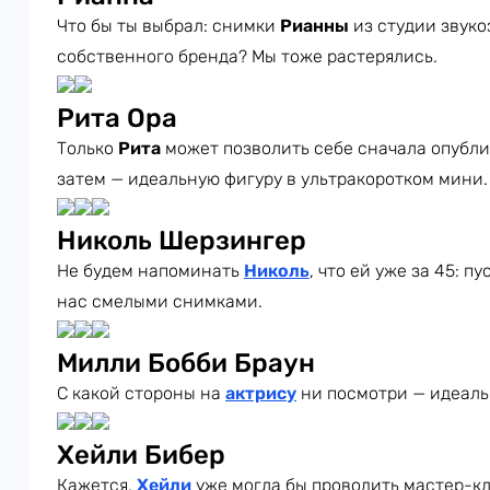
Что бы ты выбрал: снимки
Рианны
из студии звуко
собственного бренда? Мы тоже растерялись.
Рита Ора
Только
Рита
может позволить себе сначала опублик
затем — идеальную фигуру в ультракоротком мини. 
Николь Шерзингер
Не будем напоминать
Николь
, что ей уже за 45: 
нас смелыми снимками.
Милли Бобби Браун
С какой стороны на
актрису
ни посмотри — идеаль
Хейли Бибер
Кажется,
Хейли
уже могла бы проводить мастер-кл