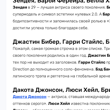
Зендея, Барби Ферейра, Белла Х
Зендея
в 29 — лучшая актриса своего поколения.
Б
супермодель и символ эстетики нулевых 2.0. А
Бар
бодипозитивности и запомнилась своей ролью в «
достигли успеха только благодаря себе.
Джастин Бибер, Гарри Стайлс, Б
Пожалуй, самая громкая строчка в этом списке. Т
своего поколения родились в один год.
Джастин Б
тех пор не выходит из заголовков.
Гарри Стайлс
п
Direction до полноценного соло-феномена.
Бэд Ба
латинского трэпа и реггетона на глобальной арене 
Дакота Джонсон, Люси Хейл, Бр
Дакота Джонсон
— актриса, ставшая международ
оттенков серого».
Люси Хейл
известна поклонник