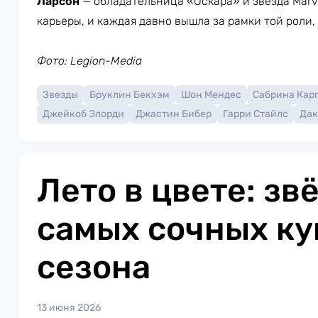
Ларсон
— обладательница «Оскара» и звезда Marve
карьеры, и каждая давно вышла за рамки той роли,
Фото: Legion-Media
Звезды
Бруклин Бекхэм
Шон Мендес
Сабрина Кар
Джейкоб Элорди
Джастин Бибер
Гарри Стайлс
Дак
Лето в цвете: зв
самых сочных ку
сезона
13 июня 2026