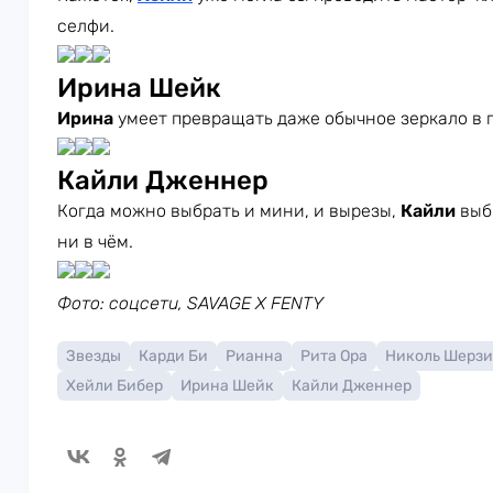
селфи.
Ирина Шейк
Ирина
умеет превращать даже обычное зеркало в
Кайли Дженнер
Когда можно выбрать и мини, и вырезы,
Кайли
выб
ни в чём.
Фото: соцсети, SAVAGE X FENTY
Звезды
Карди Би
Рианна
Рита Ора
Николь Шерзи
Хейли Бибер
Ирина Шейк
Кайли Дженнер