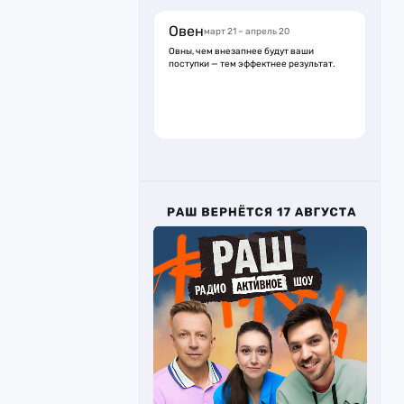
Овен
март 21 – апрель 20
Овны, чем внезапнее будут ваши
поступки — тем эффектнее результат.