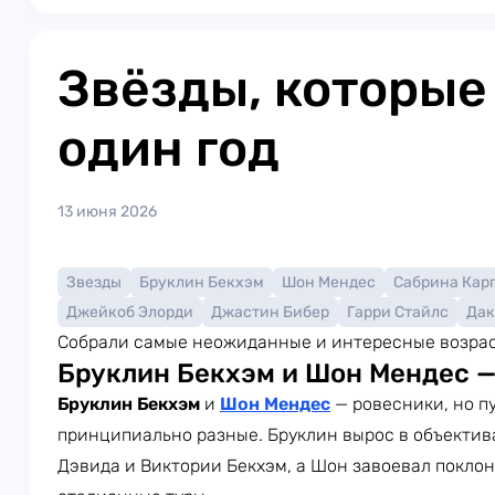
Звёзды, которые
один год
13 июня 2026
Звезды
Бруклин Бекхэм
Шон Мендес
Сабрина Кар
Джейкоб Элорди
Джастин Бибер
Гарри Стайлс
Дак
Собрали самые неожиданные и интересные возрас
Бруклин Бекхэм и Шон Мендес —
Бруклин Бекхэм
и
Шон Мендес
— ровесники, но п
принципиально разные. Бруклин вырос в объектива
Дэвида и Виктории Бекхэм, а Шон завоевал поклон