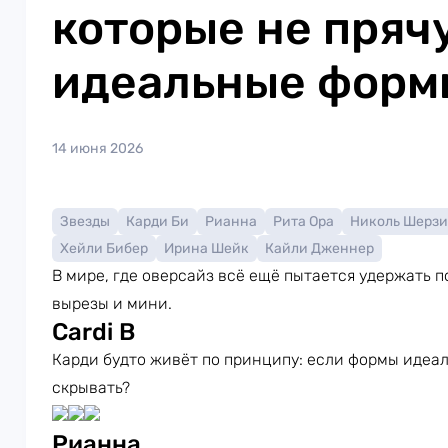
которые не пряч
идеальные форм
14 июня 2026
Звезды
Карди Би
Рианна
Рита Ора
Николь Шерзи
Хейли Бибер
Ирина Шейк
Кайли Дженнер
В мире, где оверсайз всё ещё пытается удержать п
вырезы и мини.
Cardi B
Карди будто живёт по принципу: если формы идеал
скрывать?
Рианна