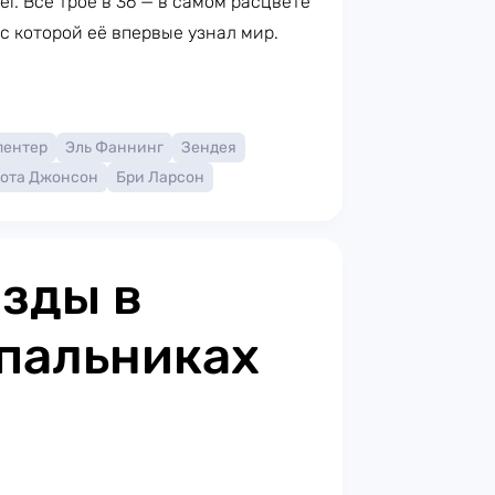
l. Все трое в 36 — в самом расцвете
 с которой её впервые узнал мир.
пентер
Эль Фаннинг
Зендея
ота Джонсон
Бри Ларсон
ёзды в
пальниках