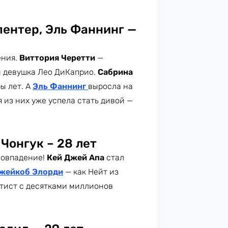
пентер, Эль Фаннинг —
ения.
Виттория Черетти
—
и девушка Лео ДиКаприо.
Сабрина
ы лет. А
Эль Фаннинг
выросла на
я из них уже успела стать дивой —
Чонгук – 28 лет
 совпадение!
Кей Джей Апа
стал
жейкоб Элорди
— как Нейт из
ртист с десятками миллионов