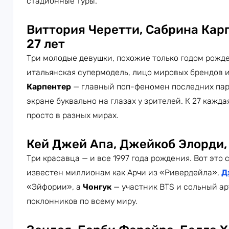
стадионные туры.
Виттория Черетти, Сабрина Кар
27 лет
Три молодые девушки, похожие только годом рожд
итальянская супермодель, лицо мировых брендов 
Карпентер
— главный поп-феномен последних пар
экране буквально на глазах у зрителей. К 27 кажда
просто в разных мирах.
Кей Джей Апа, Джейкоб Элорди, 
Три красавца — и все 1997 года рождения. Вот это
известен миллионам как Арчи из «Ривердейла»,
Д
«Эйфории», а
Чонгук
— участник BTS и сольный а
поклонников по всему миру.