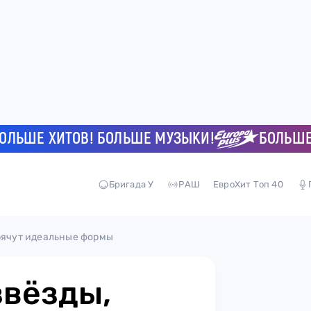
Е ХИТОВ! БОЛЬШЕ МУЗЫКИ!
БОЛЬШЕ ХИТ
Бригада У
РАШ
ЕвроХит Топ 40
прячут идеальные формы
звёзды,