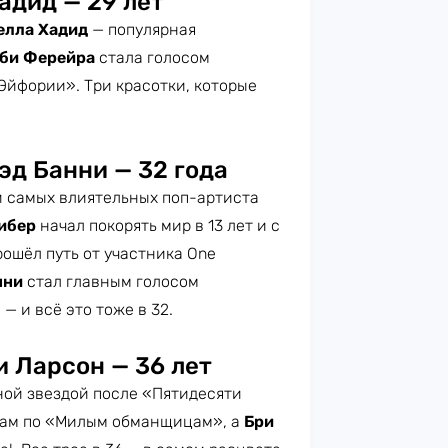
адид — 29 лет
елла Хадид
— популярная
би Ферейра
стала голосом
Эйфории». Три красотки, которые
эд Банни — 32 года
ри самых влиятельных поп-артиста
ибер
начал покорять мир в 13 лет и с
рошёл путь от участника One
нни
стал главным голосом
— и всё это тоже в 32.
и Ларсон — 36 лет
ной звездой после «Пятидесяти
ам по «Милым обманщицам», а
Бри