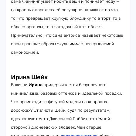
сама Фаннинг умеет носить вещи и понимает моду —
на красных дорожках её регулярно наряжают во что-
то, что превращает хрупкую блондинку то в торт, то в
облако органзы, то в загадочный арт-объект.
Примечательно, что сама актриса называет некоторые
свои прошлые образы «худшими» с нескрываемой
самоиронией.
Ирина Шейк
В жизни
Ирина
придерживается безупречного
минимализма, базовых оттенков и идеальной посадки.
Что происходит с фигурой модели на ковровых
дорожках? Стилисты Шейк, судя по результатам,
вдохновляются то Джессикой Рэббит, то тёмной
стороной диснеевских злодеек. Чем старше
становится модель, тем
экстравагантнее
образы,