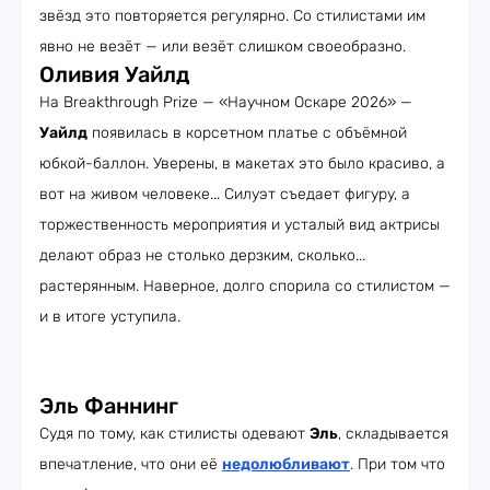
звёзд это повторяется регулярно. Со стилистами им
явно не везёт — или везёт слишком своеобразно.
Оливия Уайлд
На Breakthrough Prize — «Научном Оскаре 2026» —
Уайлд
появилась в корсетном платье с объёмной
юбкой-баллон. Уверены, в макетах это было красиво, а
вот на живом человеке... Силуэт съедает фигуру, а
торжественность мероприятия и усталый вид актрисы
делают образ не столько дерзким, сколько...
растерянным. Наверное, долго спорила со стилистом —
и в итоге уступила.
Эль Фаннинг
Судя по тому, как стилисты одевают
Эль
, складывается
впечатление, что они её
недолюбливают
. При том что