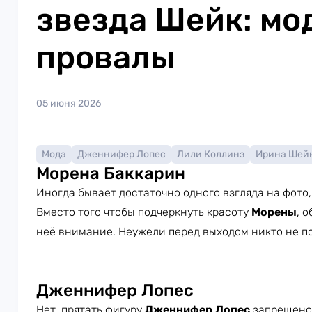
звезда Шейк: мо
провалы
05 июня 2026
Мода
Дженнифер Лопес
Лили Коллинз
Ирина Шей
Морена Баккарин
Иногда бывает достаточно одного взгляда на фото, ч
Вместо того чтобы подчеркнуть красоту
Морены
, 
неё внимание. Неужели перед выходом никто не по
Дженнифер Лопес
Нет, прятать фигуру
Дженнифер Лопес
запрещено 