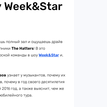
у Week&Star
ишь полный зал и ощущаешь драйв
япники
The Hatters
! В это
рской команды в шоу
Week&Star
и,
озов
узнает у музыкантов, почему их
, почему в год своего десятилетия
 2016 год, а также выяснит, чем же
юбилейного тура.