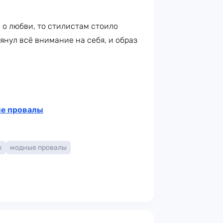
 о любви, то стилистам стоило
янул всё внимание на себя, и образ
ые провалы
к
модные провалы