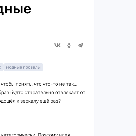
дные
к
модные провалы
тобы понять, что что-то не так...
образ будто старательно отвлекает от
дошёл к зеркалу ещё раз?
категорически. Поэтому идея