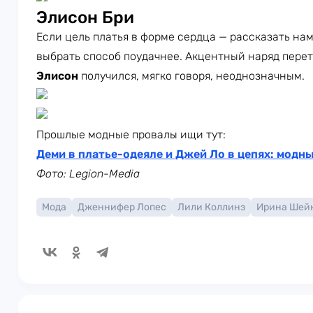
Элисон Бри
Если цель платья в форме сердца — рассказать нам
выбрать способ поудачнее. Акцентный наряд перет
Элисон
получился, мягко говоря, неоднозначным.
Прошлые модные провалы ищи тут:
Деми в платье-одеяле и Джей Ло в цепях: модн
Фото: Legion-Media
Мода
Дженнифер Лопес
Лили Коллинз
Ирина Шей