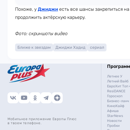
Похоже, у
Джиджи
есть все шансы закрепиться на 
продолжить актёрскую карьеру.
Фото: скриншоты видео
Ближе к звездам
Джиджи Хадид
сериал
Програм
Летнее У
Летний Вайб
ЕвроХит Топ 
ResiDANCE
Гороскоп
Бизнес-ланч
КиноКайф
Афиша
StarNews
Мобильное приложение Европы Плюс
Новости
в твоем телефоне.
Пробки