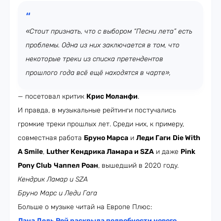
«Стоит признать, что с выбором “Песни лета” есть
проблемы. Одна из них заключается в том, что
некоторые треки из списка претендентов
прошлого года всё ещё находятся в чарте»,
— посетовал критик
Крис Моланфи
.
И правда, в музыкальные рейтинги постучались
громкие треки прошлых лет. Среди них, к примеру,
совместная работа
Бруно Марса
и
Леди Гаги
Die With
A Smile
,
Luther Кендрика Ламара и SZA
и даже
Pink
Pony Club
Чаппел Роан
, вышедший в 2020 году.
Кендрик Ламар и SZA
Бруно Марс и Леди Гага
Больше о музыке читай на Европе Плюс:
Лана Дель Рей раскрыла подробности нового