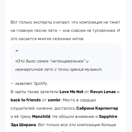
Вот только эксперты считают, что композиция не тянет
на главную песню лета — она совсем не тусовочная. И
это касается многих сезонных хитов.
«Это было самое “нетанцевальное” и
неэнергичное лето с точки зрения музыки»,
— заявляет Spotify.
В чарты также залетели
Love Me Not
от
Ravyn Lenae
и
back to friends
от
sombr
. Место в сердцах
слушателей, конечно, досталось
Сабрине Карпентер
и её треку
Manchild
. Не обошли внимание и
Sapphire
Эда Ширана
. Вот только все эти композиции больше