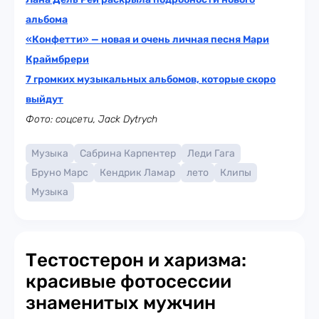
альбома
«Конфетти» — новая и очень личная песня Мари
Краймбрери
7 громких музыкальных альбомов, которые скоро
выйдут
Фото: соцсети, Jack Dytrych
Музыка
Сабрина Карпентер
Леди Гага
Бруно Марс
Кендрик Ламар
лето
Клипы
Музыка
Тестостерон и харизма:
красивые фотосессии
знаменитых мужчин