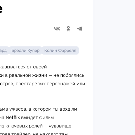
е
ард
Брэдли Купер
Колин Фаррелл
казываться от своей
ки в реальной жизни — не побоялись
нстров, престарелых персонажей или
ма ужасов, в котором ты вряд ли
на Netflix выйдет фильм
из ключевых ролей — чудовище
рев трейлер, не находят там