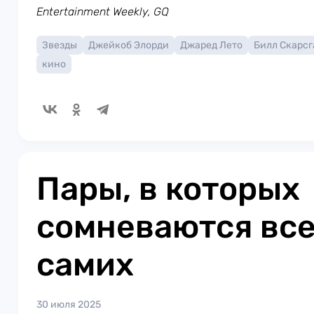
Entertainment Weekly, GQ
Звезды
Джейкоб Элорди
Джаред Лето
Билл Скарсг
кино
Пары, в которых
сомневаются все
самих
30 июля 2025