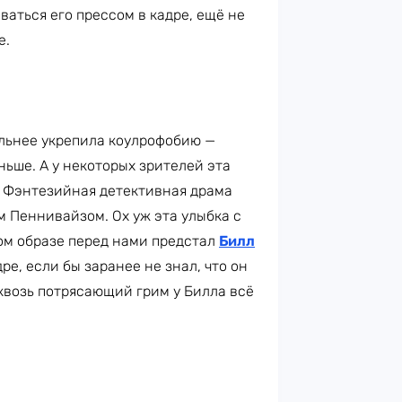
аться его прессом в кадре, ещё не
е.
льнее укрепила коулрофобию —
ньше. А у некоторых зрителей эта
. Фэнтезийная детективная драма
 Пеннивайзом. Ох уж эта улыбка с
том образе перед нами предстал
Билл
дре, если бы заранее не знал, что он
сквозь потрясающий грим у Билла всё