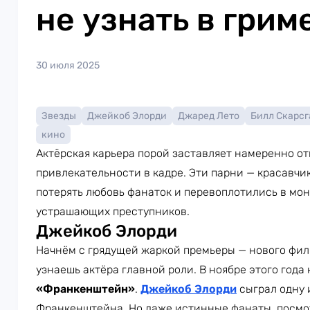
не узнать в грим
30 июля 2025
Звезды
Джейкоб Элорди
Джаред Лето
Билл Скарсг
кино
Актёрская карьера порой заставляет намеренно от
привлекательности в кадре. Эти парни — красавчи
потерять любовь фанаток и перевоплотились в мо
устрашающих преступников.
Джейкоб Элорди
Начнём с грядущей жаркой премьеры — нового филь
узнаешь актёра главной роли. В ноябре этого года 
«Франкенштейн»
.
Джейкоб Элорди
сыграл одну 
Франкенштейна. Но даже истинные фанаты, посмот