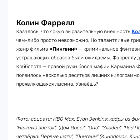
Колин Фаррелл
Казалось, что яркую выразительную внешность
Ко
чем-либо просто невозможно. Но талантливые гри
жанр фильма
«Пингвин»
— криминальное фэнтези —
устрашающих образов были ожидаемы. Фарреллу д
Кобблпота — правой руки босса мафии Кармайна Фа
появилось несколько десятков лишних килограммо
проявляющаяся лысина. Узнаёшь?
Фото: соцсети; HBO Max; Evan Jenkins; кадры из ф
"Нежный восток", "Дом Gucci", "Оно", "Злодеи", "Чад 
четвёрка: Первые шаги", "Пингвин" (Кинопоиск, Кино-