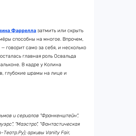
лина Фаррелла
затмить или скрыть
мёры способны на многое. Впрочем,
 говорит само за себя, и несколько
осталась главная роль Освальда
льконе. В кадре у Колина
в, глубокие шрамы на лице и
ильмов и сериалов "Франкенштейн",
Пауэрс", "Маэстро", "Фантастическая
Театр.Ру); архивы Vanity Fair,