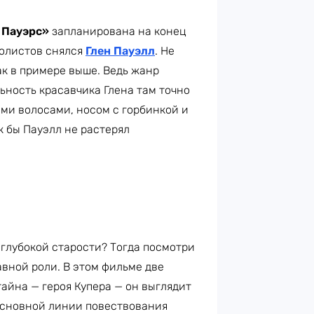
 Пауэрс»
запланирована на конец
болистов снялся
Глен Пауэлл
. Не
как в примере выше. Ведь жанр
ьность красавчика Глена там точно
ыми волосами, носом с горбинкой и
 бы Пауэлл не растерял
 глубокой старости? Тогда посмотри
авной роли. В этом фильме две
йна — героя Купера — он выглядит
в основной линии повествования