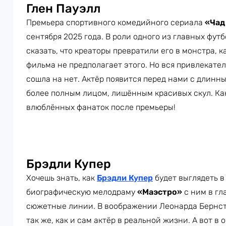
Глен Пауэлл
Премьера спортивного комедийного сериала
«Чад
сентября 2025 года. В роли одного из главных фут
сказать, что креаторы превратили его в монстра, 
фильма не предполагает этого. Но вся привлекател
сошла на нет. Актёр появится перед нами с длинн
более полным лицом, лишённым красивых скул. Как
влюблённых фанаток после премьеры!
Брэдли Купер
Хочешь знать, как
Брэдли Купер
будет выглядеть в
биографическую мелодраму
«Маэстро»
с ним в гл
сюжетные линии. В воображении Леонарда Бернста
так же, как и сам актёр в реальной жизни. А вот 