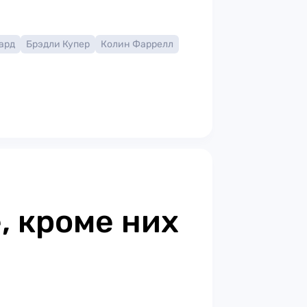
ард
Брэдли Купер
Колин Фаррелл
, кроме них