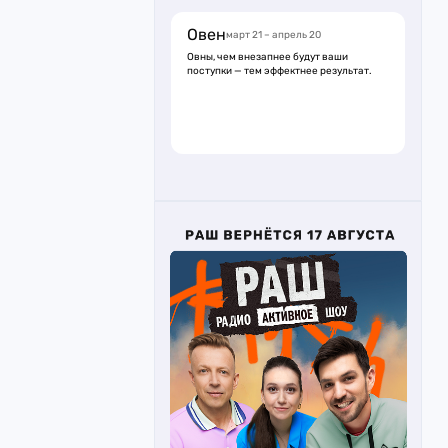
Овен
март 21 – апрель 20
Овны, чем внезапнее будут ваши
поступки — тем эффектнее результат.