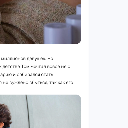
р миллионов девушек. Но
В детстве Том мечтал вовсе не о
нарию и собирался стать
 не суждено сбыться, так как его