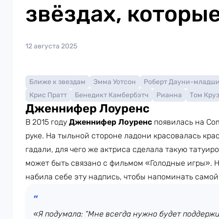
звёздах, которые
12 августа 2025
Ближе к звездам
Эмма Уотсон
Роберт Дауни-младш
Крис Пратт
Бенедикт Камбербэтч
Рианна
Том Кру
Дженнифер Лоуренс
В 2015 году
Дженнифер Лоуренс
появилась на Com
руке. На тыльной стороне ладони красовалась кра
гадали, для чего же актриса сделала такую татуиро
может быть связано с фильмом «Голодные игры». Но
набила себе эту надпись, чтобы напоминать самой 
«Я подумала: “Мне всегда нужно будет поддержив