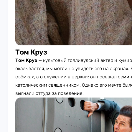
Том Круз
Том Круз
— культовый голливудский актер и куми
оказывается, мы могли не увидеть его на экранах. 
съёмках, а о служении в церкви: он посещал семи
католическим священником. Однако его мечте было
выгнали оттуда за поведение.