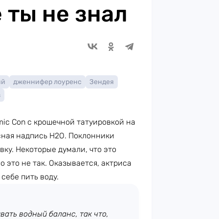
 ты не знал
ий
дженнифер лоуренс
Зендея
з
ic Con с крошечной татуировкой на
сная надпись H2O. Поклонники
вку. Некоторые думали, что это
 это не так. Оказывается, актриса
себе пить воду.
ать водный баланс, так что,