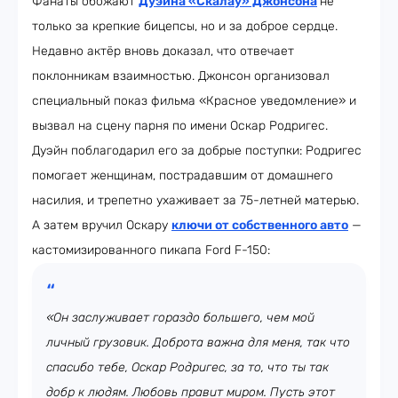
Фанаты обожают
Дуэйна «Скалау» Джонсона
не
только за крепкие бицепсы, но и за доброе сердце.
Недавно актёр вновь доказал, что отвечает
поклонникам взаимностью. Джонсон организовал
специальный показ фильма «Красное уведомление» и
вызвал на сцену парня по имени Оскар Родригес.
Дуэйн поблагодарил его за добрые поступки: Родригес
помогает женщинам, пострадавшим от домашнего
насилия, и трепетно ухаживает за 75-летней матерью.
А затем вручил Оскару
ключи от собственного авто
—
кастомизированного пикапа Ford F-150:
«Он заслуживает гораздо большего, чем мой
личный грузовик. Доброта важна для меня, так что
спасибо тебе, Оскар Родригес, за то, что ты так
добр к людям. Любовь правит миром. Пусть этот