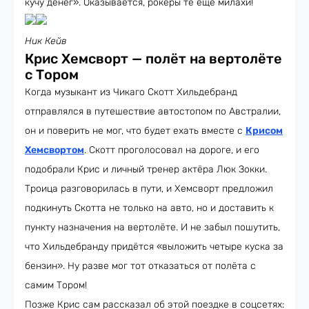
кучу денег». Оказывается, рокеры те ещё милахи!
Ник Кейв
Крис Хемсворт — полёт на вертолёте
с Тором
Когда музыкант из Чикаго Скотт Хильдебранд
отправлялся в путешествие автостопом по Австралии,
он и поверить не мог, что будет ехать вместе с
Крисом
Хемсвортом
. Скотт проголосовал на дороге, и его
подобрали Крис и личный тренер актёра Люк Зокки.
Троица разговорилась в пути, и Хемсворт предложил
подкинуть Скотта не только на авто, но и доставить к
пункту назначения на вертолёте. И не забыл пошутить,
что Хильдебранду придётся «выложить четыре куска за
бензин». Ну разве мог тот отказаться от полёта с
самим Тором!
Позже Крис сам рассказал об этой поездке в соцсетях: