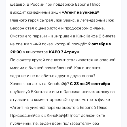
шедевр! В России при поддержке Европы Плюс
выходит комедийный экшн
«Агент на уикенд»
.
Главного героя сыграл Люк Эванс, а легендарный Люк
Бессон стал сценаристом и продюсером фильма.
Смотри его первым – выигрывай в КиноКайфе 2 билета
на специальный показ, который пройдёт
2 октября в
20:00
в кинотеатре
КАРО 7 Атриум
.
По сюжету крутой спецагент сталкивается на опасной
миссии с бывшей возлюбленной. Как выполнить
задание и не влюбиться друг в друга снова?
Хочешь попасть на КиноКайф?
С 23 по 29 сентября
опубликуй ВКонтакте или в Одноклассниках ссылку на
эту акцию с комментарием «Хочу посмотреть фильм
«Агент на уикенд» первым вместе с Европой Плюс.
Присоединяйся к #КиноКайф!» (пост должен быть
публичным, т.е. виден всем пользователям без