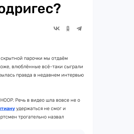
одригес?
й скрытной парочки мы отдаём
хоже, влюблённые всё-таки сыграли
крылась правда в недавнем интервью
HOOP. Речь в видео шла вовсе не о
тиану
удержаться не смог и
ортсмен трогательно назвал