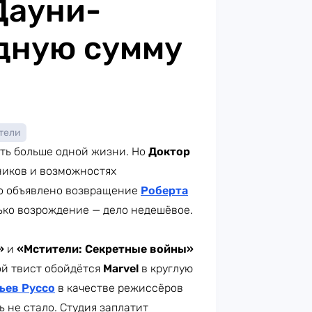
Дауни-
дную сумму
тели
ить больше одной жизни. Но
Доктор
нников и возможностях
 объявлено возвращение
Роберта
лько возрождение — дело недешёвое.
»
и
«Мстители: Секретные войны»
кой твист обойдётся
Marvel
в круглую
ьев Руссо
в качестве режиссёров
 не стало. Студия заплатит