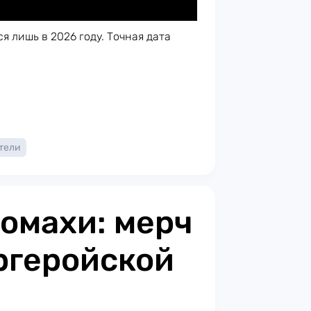
я лишь в 2026 году. Точная дата
тели
сомахи: мерч
ргеройской