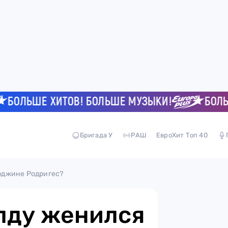
ЛЬШЕ ХИТОВ! БОЛЬШЕ МУЗЫКИ!
БОЛЬШЕ 
Бригада У
РАШ
ЕвроХит Топ 40
рджине Родригес?
лду женился