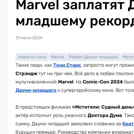
Marvel заплатят 
младшему рекор
31 июля 2024
Новости кино
Marvel
Роберт Дауни-младший
Мсти
Такие люди, как
Тони Старк
, запросто могут прож
Стрэндж
тут ни при чём. Всё дело в любви покло
мультивселенной
Marvel
. На
Comic-Con 2024
было
Дауни-младшего
к супергеройскому кино. Вот то
В предстоящих фильмах
«Мстители: Судный день
актёр исполнит роль ужасного
Доктора Дума
. Та
сумму. Дауни-младший замолвил словечко за
брат
будущих премьер. Руководство компании возражать