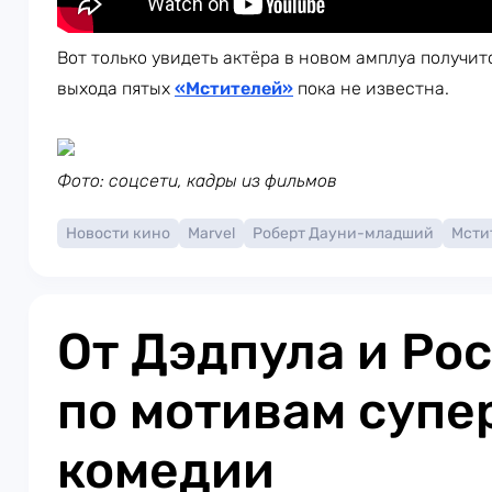
Вот только увидеть актёра в новом амплуа получитс
выхода пятых
«Мстителей»
пока не известна.
Фото: соцсети, кадры из фильмов
Новости кино
Marvel
Роберт Дауни-младший
Мсти
От Дэдпула и Ро
по мотивам супе
комедии