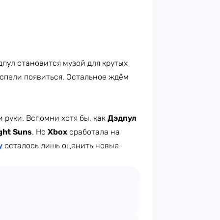
дпул становится музой для крутых
успели появиться. Остальное ждём
и руки. Вспомни хотя бы, как
Дэдпул
ght Suns
. Но
Xbox
сработала на
у
осталось лишь оценить новые