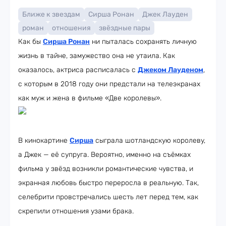
Ближе к звездам
Сирша Ронан
Джек Лауден
роман
отношения
звёздные пары
Как бы
Сирша Ронан
ни пыталась сохранять личную
жизнь в тайне, замужество она не утаила. Как
оказалось, актриса расписалась с
Джеком Лауденом
,
с которым в 2018 году они предстали на телеэкранах
как муж и жена в фильме «Две королевы».
В кинокартине
Сирша
сыграла шотландскую королеву,
а Джек — её супруга. Вероятно, именно на съёмках
фильма у звёзд возникли романтические чувства, и
экранная любовь быстро переросла в реальную. Так,
селебрити провстречались шесть лет перед тем, как
скрепили отношения узами брака.