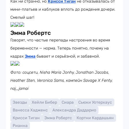
Как ни странно, но
Крисси Тиган
не отказывалась от
мини-платьев и каблуков вплоть до рождения дочери.
Смелый шаг!
Эмма Робертс
Говорят, что частые перепады настроения во время
беременности — норма. Теперь понятно, почему на
кадрах
Эмма
бывает и серьёзной, и забавной.
Фото: соцсети, Nisha Maria Jonhy, Jonathan Jacobs,
Heather Sten, Veronica Sams, кампейн Savage X Fenty,
naj_jamai
Звезды
Хейли Бибер
Сиара
Сьюки Уотерхаус
Ванесса Хадженс
Александра Даддарио
Крисси Тиган
Эмма Робертс
Кортни Кардашьян
Рианна