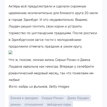
Актёры всё предусмотрели и сделали скромную
церемонию исключительно для близкого круга 20 июля
в городе Эдинбург. И это неудивительно. Видимо,
Лауден решил почтить свои корни и устроить
торжество по шотландским традициям. После росписи
в Эдинбургском загсе гости с молодожёнами
продолжили отмечать праздник в узком кругу.
Что ж, похоже, личная жизнь Сирши Ронан и Джека
Лаудена идеальна как никогда. Впереди у селебрити
романтический медовый месяц, так что пожелаем им
любви!
Фото: кадры из фильмов, Getty Images
Ближе к звездам
Сирша Ронан
Джек Лауден
роман
отношения
звёздные пары