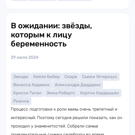
В ожидании: звёзды,
которым к лицу
беременность
29 июля 2024
Звезды
Хейли Бибер
Сиара
Сьюки Уотерхаус
Ванесса Хадженс
Александра Даддарио
Крисси Тиган
Эмма Робертс
Кортни Кардашьян
Рианна
Процесс подготовки к роли мамы очень трепетный и
интересный. Поэтому сегодня решили показать, как он
проходил у знаменитостей. Собрали самые
привлекательные снимки селебрити во время