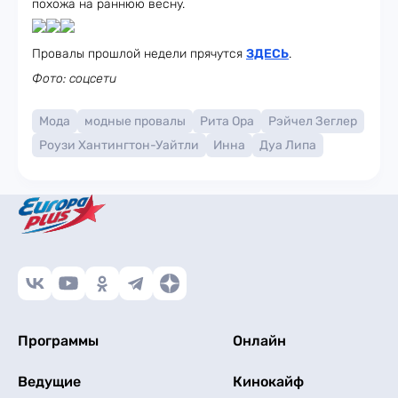
похожа на раннюю весну.
Провалы прошлой недели прячутся
ЗДЕСЬ
.
Фото: соцсети
Мода
модные провалы
Рита Ора
Рэйчел Зеглер
Роузи Хантингтон-Уайтли
Инна
Дуа Липа
Программы
Онлайн
Ведущие
Кинокайф