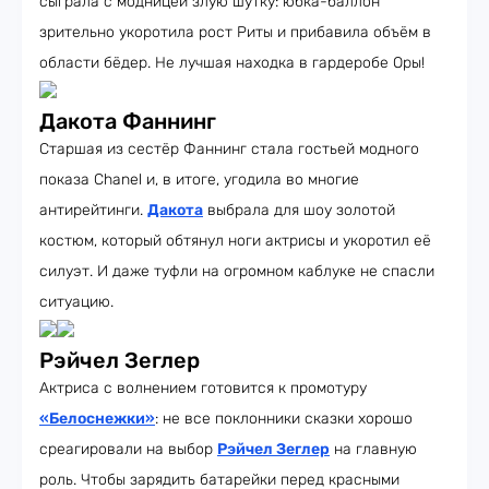
сыграла с модницей злую шутку: юбка-баллон
зрительно укоротила рост Риты и прибавила объём в
области бёдер. Не лучшая находка в гардеробе Оры!
Дакота Фаннинг
Старшая из сестёр Фаннинг стала гостьей модного
показа Chanel и, в итоге, угодила во многие
антирейтинги.
Дакота
выбрала для шоу золотой
костюм, который обтянул ноги актрисы и укоротил её
силуэт. И даже туфли на огромном каблуке не спасли
ситуацию.
Рэйчел Зеглер
Актриса с волнением готовится к промотуру
«Белоснежки»
: не все поклонники сказки хорошо
среагировали на выбор
Рэйчел Зеглер
на главную
роль. Чтобы зарядить батарейки перед красными