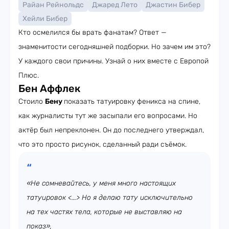
Райан Рейнольдс
Джаред Лето
Джастин Бибер
Хейли Бибер
Кто осмелился бы врать фанатам? Ответ —
знаменитости сегодняшней подборки. Но зачем им это?
У каждого свои причины. Узнай о них вместе с Европой
Плюс.
Бен Аффлек
Стоило
Бену
показать татуировку феникса на спине,
как журналисты тут же засыпали его вопросами. Но
актёр был непреклонен. Он до последнего утверждал,
что это просто рисунок, сделанный ради съёмок.
«Не сомневайтесь, у меня много настоящих
татуировок <...> Но я делаю тату исключительно
на тех частях тела, которые не выставляю на
показ»,