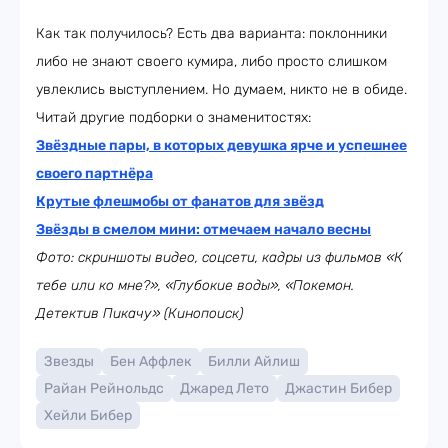
Как так получилось? Есть два варианта: поклонники
либо не знают своего кумира, либо просто слишком
увлеклись выступлением. Но думаем, никто не в обиде.
Читай другие подборки о знаменитостях:
Звёздные пары, в которых девушка ярче и успешнее
своего партнёра
Крутые флешмобы от фанатов для звёзд
Звёзды в смелом мини: отмечаем начало весны
Фото: скриншоты видео, соцсети, кадры из фильмов «К
тебе или ко мне?», «Глубокие воды», «Покемон.
Детектив Пикачу» (Кинопоиск)
Звезды
Бен Аффлек
Билли Айлиш
Райан Рейнольдс
Джаред Лето
Джастин Бибер
Хейли Бибер