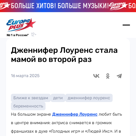
БОЛЬШЕ ХИТОВ! БОЛЬШЕ МУЗЫКИ!
БОЛЬ
№ 1 в России*
Дженнифер Лоуренс стала
мамой во второй раз
16 марта 2025
Ближе к звездам
дети
дженнифер лоуренс
беременность
На большом экране
Дженнифер Лоуренс
любит быть
в центре внимания: актриса снимается в громких
франшизах в духе «Голодных игр» и «Людей Икс». И в