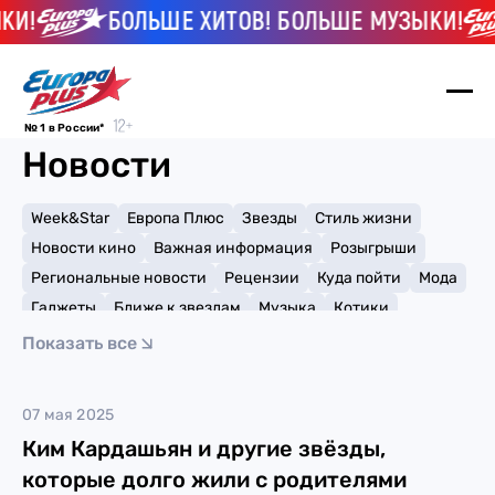
КИ!
БОЛЬШЕ ХИТОВ! БОЛЬШЕ МУЗЫКИ!
№ 1 в России*
Новости
Week&Star
Европа Плюс
Звезды
Стиль жизни
Новости кино
Важная информация
Розыгрыши
Региональные новости
Рецензии
Куда пойти
Мода
Гаджеты
Ближе к звездам
Музыка
Котики
Мемы и тренды
Факты и списки
Премии
Показать все
Путешествия
Рейтинги
Игры
Майкл Бакари Джордан
07 мая 2025
Ким Кардашьян и другие звёзды,
которые долго жили с родителями