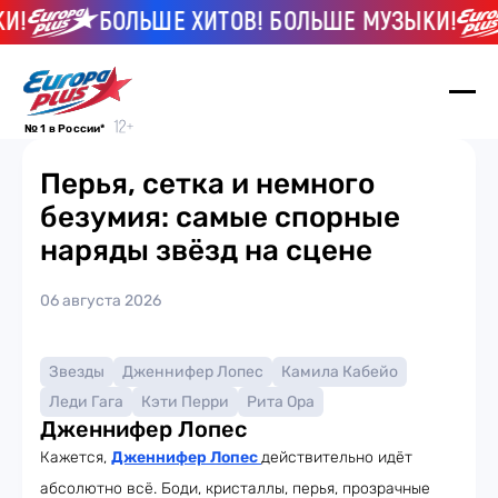
И!
БОЛЬШЕ ХИТОВ! БОЛЬШЕ МУЗЫКИ!
№ 1 в России*
Перья, сетка и немного
безумия: самые спорные
наряды звёзд на сцене
06 августа 2026
Звезды
Дженнифер Лопес
Камила Кабейо
Леди Гага
Кэти Перри
Рита Ора
Дженнифер Лопес
Кажется,
Дженнифер Лопес
действительно идёт
абсолютно всё. Боди, кристаллы, перья, прозрачные