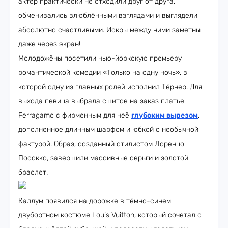
актёр практически не отходили друг от друга,
обменивались влюблёнными взглядами и выглядели
абсолютно счастливыми. Искры между ними заметны
даже через экран!
Молодожёны посетили нью-йоркскую премьеру
романтической комедии «Только на одну ночь», в
которой одну из главных ролей исполнил Тёрнер. Для
выхода певица выбрала сшитое на заказ платье
Ferragamo с фирменным для неё
глубоким вырезом
,
дополненное длинным шарфом и юбкой с необычной
фактурой. Образ, созданный стилистом Лоренцо
Посокко, завершили массивные серьги и золотой
браслет.
Каллум появился на дорожке в тёмно-синем
двубортном костюме Louis Vuitton, который сочетал с