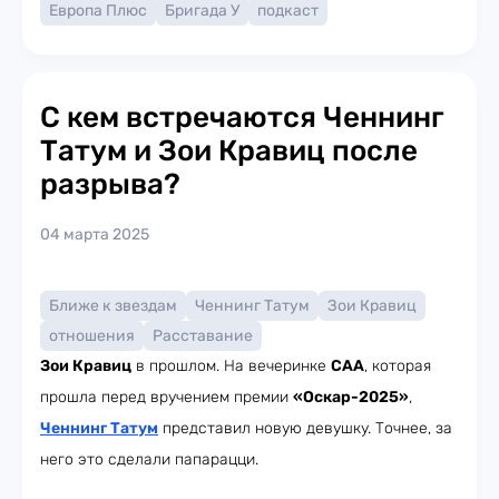
Европа Плюс
Бригада У
подкаст
С кем встречаются Ченнинг
Татум и Зои Кравиц после
разрыва?
04 марта 2025
Ближе к звездам
Ченнинг Татум
Зои Кравиц
отношения
Расставание
Зои Кравиц
в прошлом. На вечеринке
CAA
, которая
прошла перед вручением премии
«Оскар-2025»
,
Ченнинг Татум
представил новую девушку. Точнее, за
него это сделали папарацци.