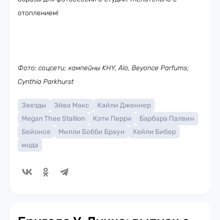
отоплением!
Фото: соцсети; кампейны KHY, Alo, Beyonce Parfums;
Cynthia Parkhurst
Звезды
Эйва Макс
Кайли Дженнер
Megan Thee Stallion
Кэти Перри
Барбара Палвин
Бейонсе
Милли Бобби Браун
Хейли Бибер
мода