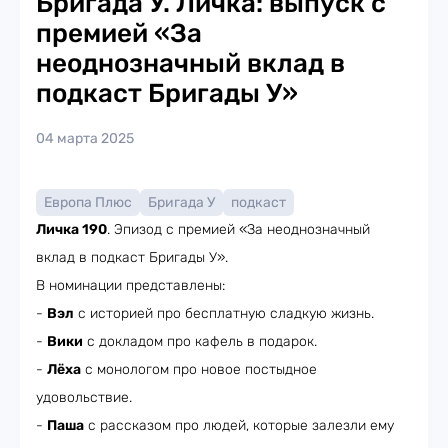
Бригада У. Личка: выпуск с
премией «За
неоднозначный вклад в
подкаст Бригады У»
04 марта 2025
Европа Плюс
Бригада У
подкаст
Личка 190
. Эпизод с премией «За неоднозначный
вклад в подкаст Бригады У».
В номинации представлены:
-
Вэл
с историей про бесплатную сладкую жизнь.
-
Вики
с докладом про кафель в подарок.
-
Лёха
с монологом про новое постыдное
удовольствие.
-
Паша
с рассказом про людей, которые залезли ему