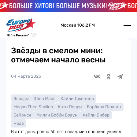
БОЛЬШЕ ХИТОВ! БОЛЬШЕ МУЗЫКИ!
БОЛЬ
Москва 106,2 FM
№ 1 в России*
Звёзды в смелом мини:
отмечаем начало весны
04 марта 2025
Звезды
Эйва Макс
Кайли Дженнер
Megan Thee Stallion
Кэти Перри
Барбара Палвин
Бейонсе
Милли Бобби Браун
Хейли Бибер
мода
В этот день, ровно 60 лет назад, мир впервые увидел