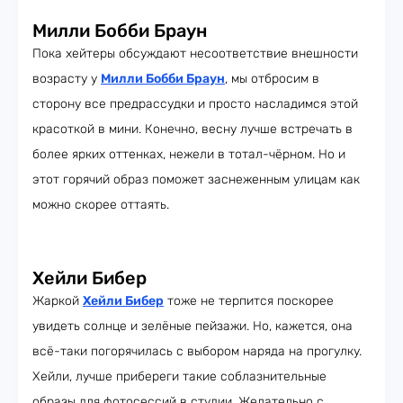
Милли Бобби Браун
Пока хейтеры обсуждают несоответствие внешности
возрасту у
Милли Бобби Браун
, мы отбросим в
сторону все предрассудки и просто насладимся этой
красоткой в мини. Конечно, весну лучше встречать в
более ярких оттенках, нежели в тотал-чёрном. Но и
этот горячий образ поможет заснеженным улицам как
можно скорее оттаять.
Хейли Бибер
Жаркой
Хейли Бибер
тоже не терпится поскорее
увидеть солнце и зелёные пейзажи. Но, кажется, она
всё-таки погорячилась с выбором наряда на прогулку.
Хейли, лучше прибереги такие соблазнительные
образы для фотосессий в студии. Желательно с